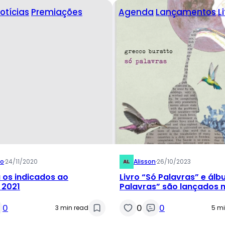
otícias
Premiações
Agenda
Lançamentos
L
ão
·
24/11/2020
Alisson
·
26/10/2023
os indicados ao
Livro “Só Palavras” e ál
2021
Palavras” são lançados n
com autor Grecco Buratt
0
0
0
3 min read
5 mi