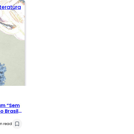
iteratura
bum “Sem
o Brasil
o
n read