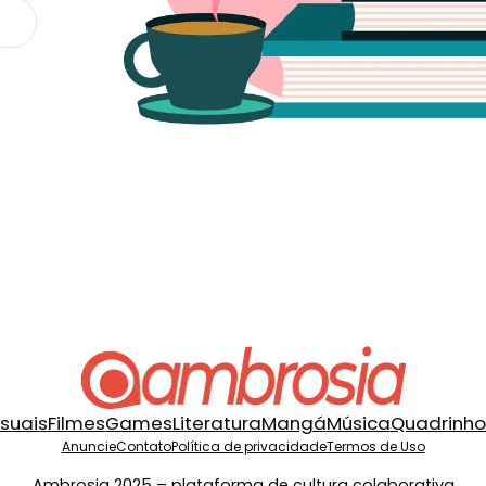
isuais
Filmes
Games
Literatura
Mangá
Música
Quadrinho
Anuncie
Contato
Política de privacidade
Termos de Uso
Ambrosia 2025 – plataforma de cultura colaborativa