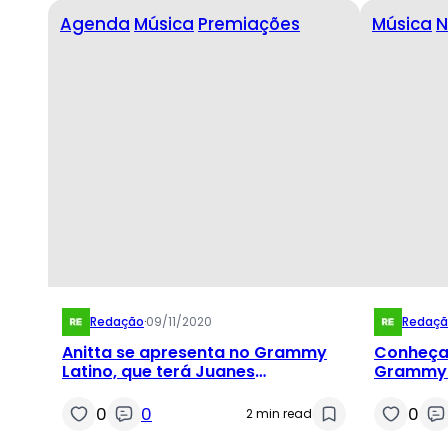
Agenda
Música
Premiações
Música
N
Redação
·
09/11/2020
Redaç
Anitta se apresenta no Grammy
Conheça 
Latino, que terá Juanes
Grammy 
homenageando Roberto Carlos
0
0
0
2 min read