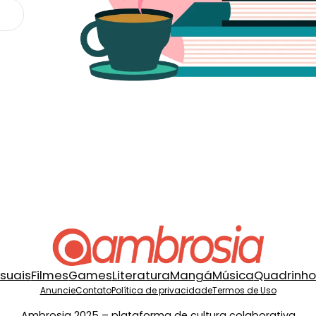
isuais
Filmes
Games
Literatura
Mangá
Música
Quadrinho
Anuncie
Contato
Política de privacidade
Termos de Uso
Ambrosia 2025 – plataforma de cultura colaborativa