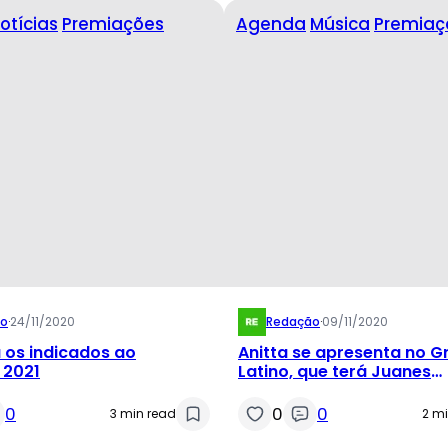
otícias
Premiações
Agenda
Música
Premiaç
ão
·
24/11/2020
Redação
·
09/11/2020
os indicados ao
Anitta se apresenta no
2021
Latino, que terá Juanes
homenageando Roberto 
0
0
0
3 min read
2 m