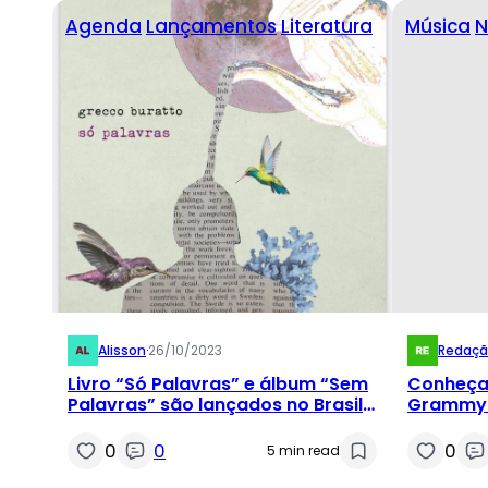
Agenda
Lançamentos
Literatura
Música
N
Alisson
·
26/10/2023
Redaç
Livro “Só Palavras” e álbum “Sem
Conheça 
Palavras” são lançados no Brasil
Grammy 
com autor Grecco Buratto
0
0
0
5 min read