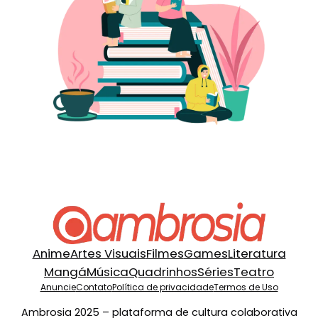
Anime
Artes Visuais
Filmes
Games
Literatura
Mangá
Música
Quadrinhos
Séries
Teatro
Anuncie
Contato
Política de privacidade
Termos de Uso
Ambrosia 2025 – plataforma de cultura colaborativa