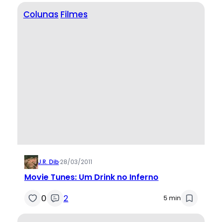
Colunas
Filmes
J.R. Dib
·
28/03/2011
Movie Tunes: Um Drink no Inferno
0
2
5 min