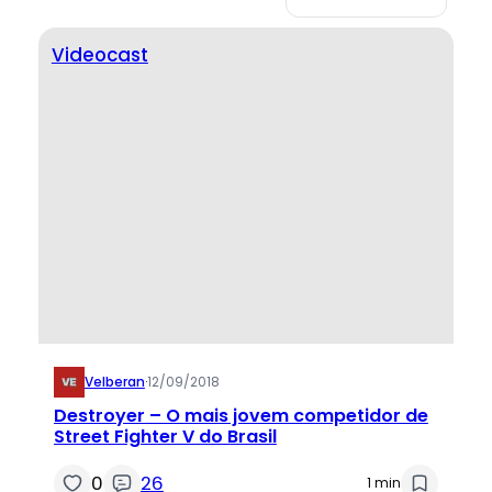
Videocast
Velberan
·
12/09/2018
Destroyer – O mais jovem competidor de
Street Fighter V do Brasil
0
26
1 min