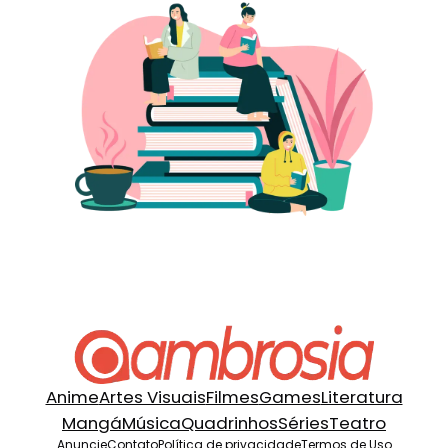
Anime
Artes Visuais
Filmes
Games
Literatura
Mangá
Música
Quadrinhos
Séries
Teatro
Anuncie
Contato
Política de privacidade
Termos de Uso