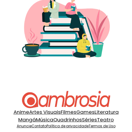
Anime
Artes Visuais
Filmes
Games
Literatura
Mangá
Música
Quadrinhos
Séries
Teatro
Anuncie
Contato
Política de privacidade
Termos de Uso