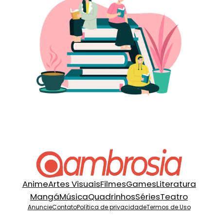
Anime
Artes Visuais
Filmes
Games
Literatura
Mangá
Música
Quadrinhos
Séries
Teatro
Anuncie
Contato
Política de privacidade
Termos de Uso