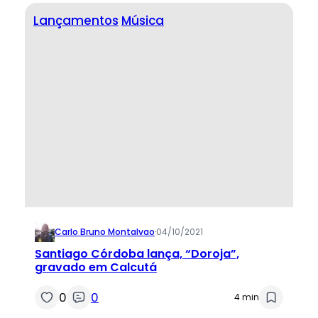
Lançamentos
Música
Carlo Bruno Montalvao
·
04/10/2021
Santiago Córdoba lança, “Doroja”,
gravado em Calcutá
0
0
4 min