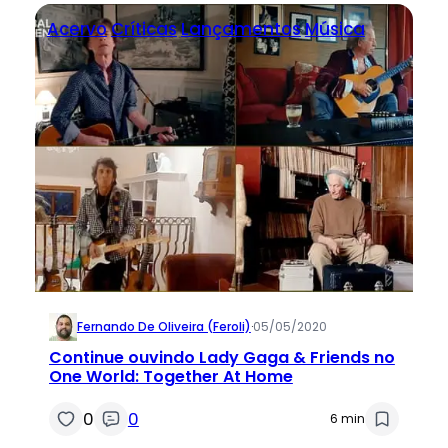
Acervo
Críticas
Lançamentos
Música
Fernando De Oliveira (feroli)
·
05/05/2020
Continue ouvindo Lady Gaga & Friends no
One World: Together At Home
0
0
6 min