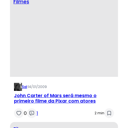
Filmes
Sal
·
14/01/2009
John Carter of Mars será mesmo o
primeiro filme da Pixar com atores
0
1
2 min