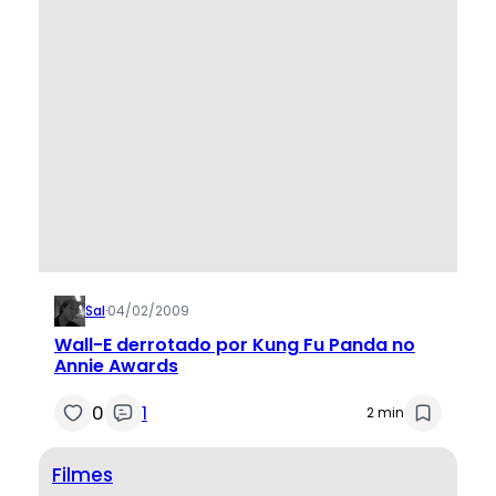
Sal
·
04/02/2009
Wall-E derrotado por Kung Fu Panda no
Annie Awards
0
1
2 min
Filmes