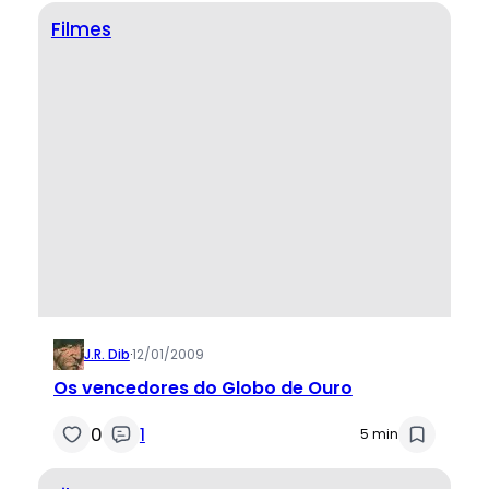
Filmes
J.R. Dib
·
12/01/2009
Os vencedores do Globo de Ouro
0
1
5 min