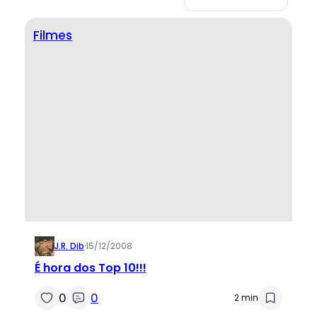
Filmes
J.R. Dib
·
15/12/2008
É hora dos Top 10!!!
0
0
2 min