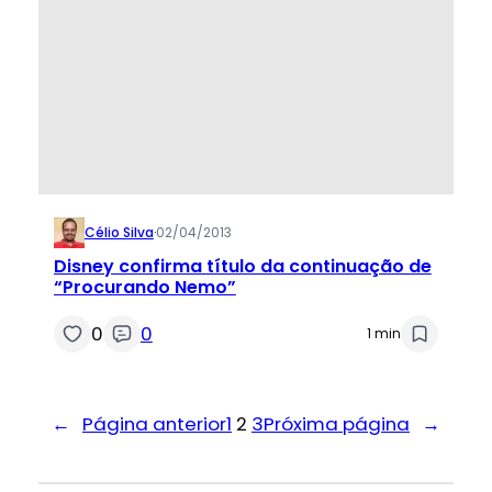
Célio Silva
·
02/04/2013
Disney confirma título da continuação de
“Procurando Nemo”
0
0
1 min
←
Página anterior
1
2
3
Próxima página
→