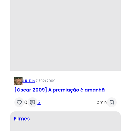
J.R. Dib
·
21/02/2009
[Oscar 2009] A premiação é amanhã
0
3
2 min
Filmes