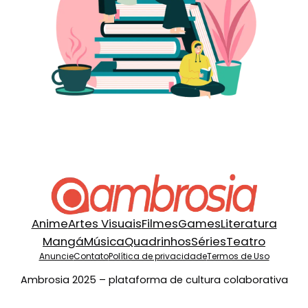
Anime
Artes Visuais
Filmes
Games
Literatura
Mangá
Música
Quadrinhos
Séries
Teatro
Anuncie
Contato
Política de privacidade
Termos de Uso
Ambrosia 2025 – plataforma de cultura colaborativa