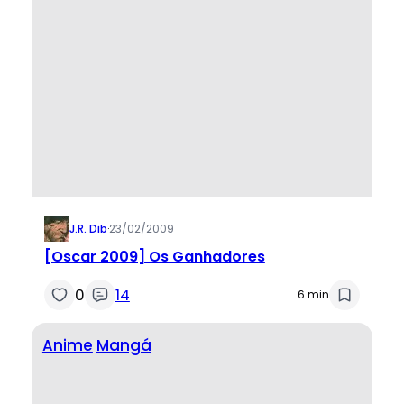
J.R. Dib
·
23/02/2009
[Oscar 2009] Os Ganhadores
0
14
6 min
Anime
Mangá