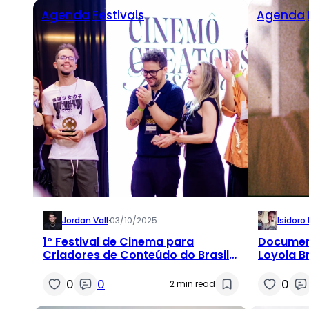
Agenda
Festivais
Agenda
Jordan Vall
·
03/10/2025
Isidoro
1º Festival de Cinema para
Document
Criadores de Conteúdo do Brasil
Loyola B
desembarca em Fortaleza
Festival 
0
0
0
2 min read