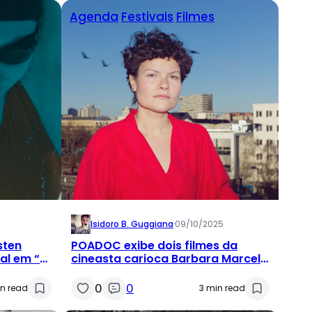
Agenda
Festivais
Filmes
Isidoro B. Guggiana
·
09/10/2025
sten
POADOC exibe dois filmes da
ral em “A
cineasta carioca Barbara Marcel
rém,
em outubro
0
0
n read
3 min read