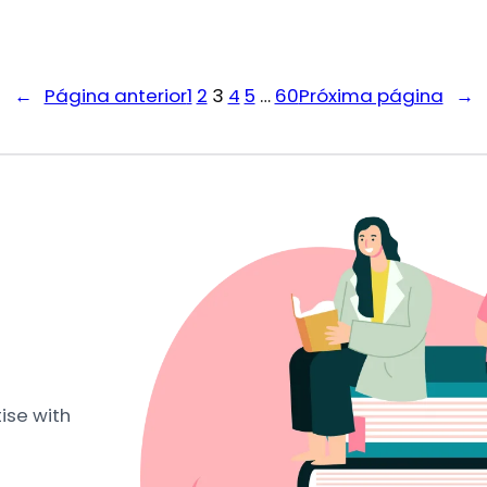
←
Página anterior
1
2
3
4
5
…
60
Próxima página
→
ise with