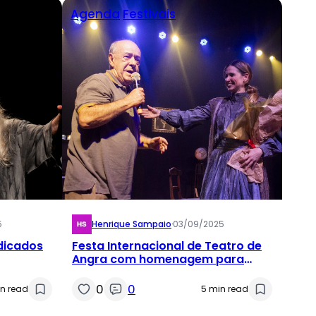
Agenda
Festivais
5
Henrique Sampaio
·
03/09/2025
ndicados
Festa Internacional de Teatro de
Angra com homenagem para
Diogo Vilela
0
0
n read
5 min read