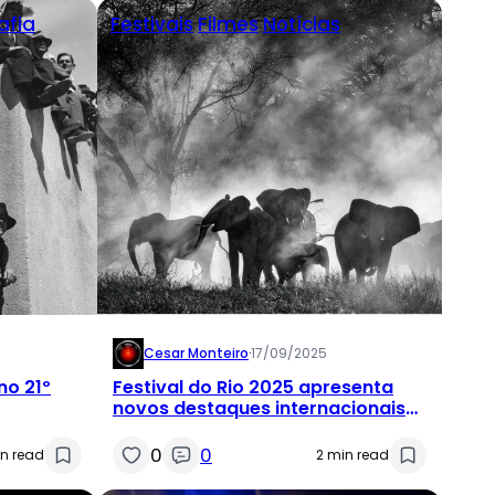
afia
Festivais
Filmes
Notícias
Cesar Monteiro
·
17/09/2025
no 21º
Festival do Rio 2025 apresenta
novos destaques internacionais
na programação
0
0
n read
2 min read