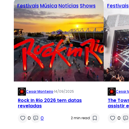
Festivais
Música
Notícias
Shows
Festivais
Cesar Monteiro
·
14/09/2025
Cesar 
Rock In Rio 2026 tem datas
The Town
reveladas
assistir
0
0
0
2 min read