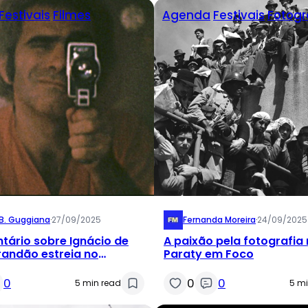
Festivais
Filmes
Agenda
Festivais
Fotogr
 B. Guggiana
·
27/09/2025
Fernanda Moreira
·
24/09/2025
ário sobre Ignácio de
A paixão pela fotografia 
randão estreia no
Paraty em Foco
do Rio
0
0
0
5 min read
5 mi