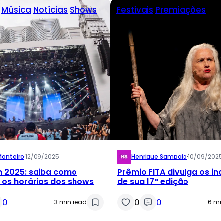
Música
Notícias
Shows
Festivais
Premiações
Monteiro
·
12/09/2025
Henrique Sampaio
·
10/09/202
 2025: saiba como
Prêmio FITA divulga os i
 e os horários dos shows
de sua 17ª edição
0
0
0
3 min read
6 mi