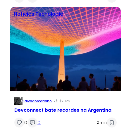
Notícias
Tecnologia
Salvadorcamino
·
17/11/2025
Devconnect bate recordes na Argentina
0
0
2 min