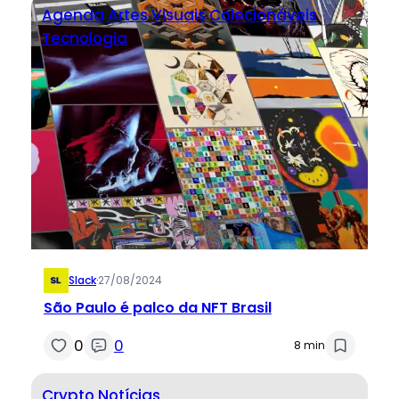
Agenda
Artes Visuais
Colecionáveis
Tecnologia
Slack
·
27/08/2024
São Paulo é palco da NFT Brasil
0
0
8 min
Crypto
Notícias