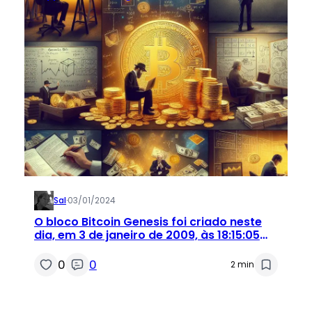
Sal
·
03/01/2024
O bloco Bitcoin Genesis foi criado neste
dia, em 3 de janeiro de 2009, às 18:15:05
UTC
0
0
2 min