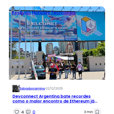
Festivais
Notícias
Tecnologia
Salvadorcamino
·
02/12/2025
Devconnect Argentina bate recordes
como o maior encontro de Ethereum já
realizado
4
0
3 min