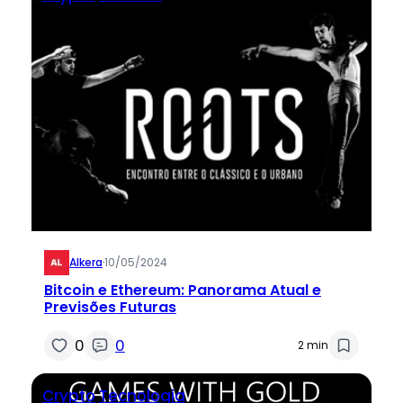
Alkera
·
10/05/2024
Bitcoin e Ethereum: Panorama Atual e
Previsões Futuras
0
0
2 min
Crypto
Tecnologia