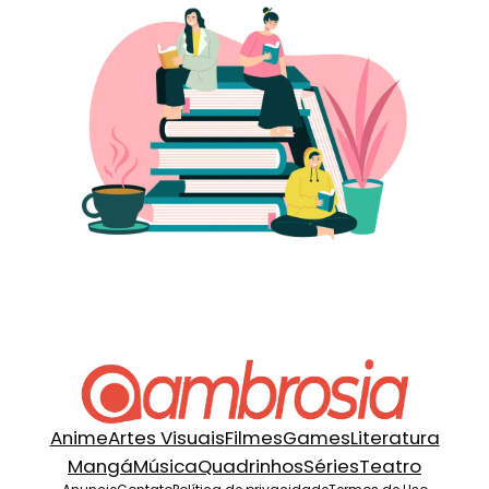
Anime
Artes Visuais
Filmes
Games
Literatura
Mangá
Música
Quadrinhos
Séries
Teatro