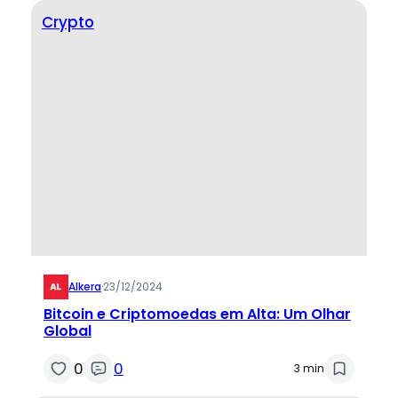
Crypto
Alkera
·
23/12/2024
Bitcoin e Criptomoedas em Alta: Um Olhar
Global
0
0
3 min