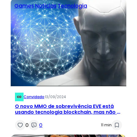
Games
Notícias
Tecnologia
Convidado
·
13/09/2024
O novo MMO de sobrevivência EVE está
usando tecnologia blockchain, mas não o
chame de “jogo blockchain”
0
0
11 min