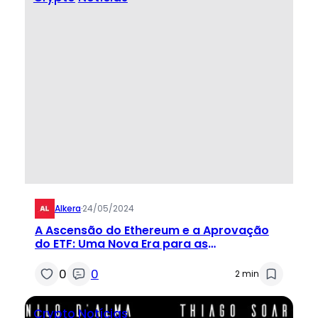
Alkera
·
24/05/2024
A Ascensão do Ethereum e a Aprovação
do ETF: Uma Nova Era para as
Criptomoedas
0
0
2 min
Crypto
Notícias