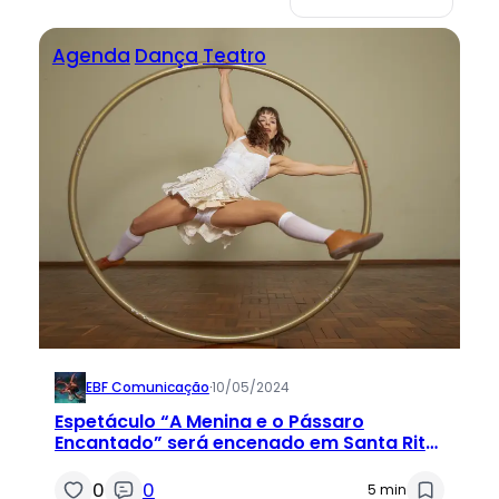
Agenda
Dança
Teatro
EBF Comunicação
·
10/05/2024
Espetáculo “A Menina e o Pássaro
Encantado” será encenado em Santa Rita
do Passa Quatro, Cosmópolis e Atibaia
0
0
5 min