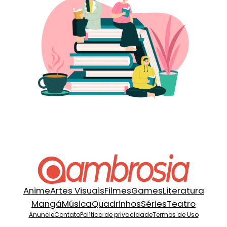
Anime
Artes Visuais
Filmes
Games
Literatura
Mangá
Música
Quadrinhos
Séries
Teatro
Anuncie
Contato
Política de privacidade
Termos de Uso