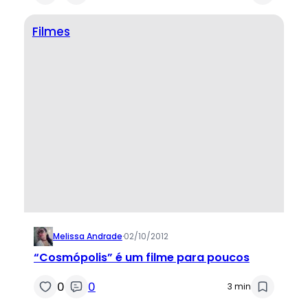
Filmes
Melissa Andrade
·
02/10/2012
“Cosmópolis” é um filme para poucos
0
0
3 min