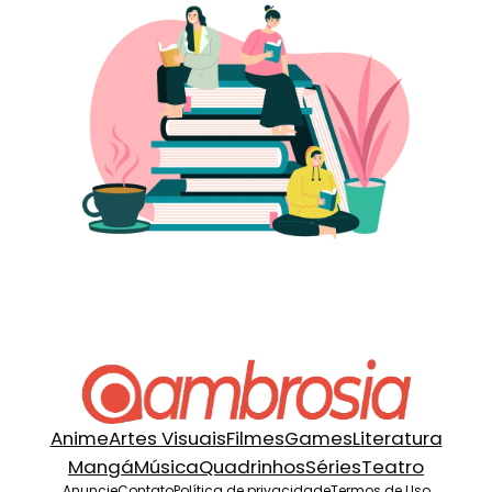
Anime
Artes Visuais
Filmes
Games
Literatura
Mangá
Música
Quadrinhos
Séries
Teatro
Anuncie
Contato
Política de privacidade
Termos de Uso