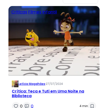
Críticas
Filmes
Infantil
Letícia Magalhães
·
27/07/2024
Crítica: Teca e Tuti em Uma Noite na
Biblioteca
0
0
4 min