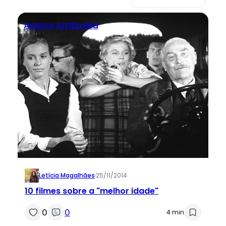
Acervo
Ambrosia
Letícia Magalhães
·
25/11/2014
10 filmes sobre a "melhor idade"
0
0
4 min