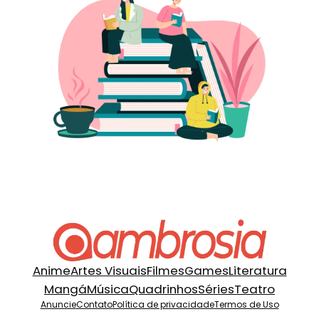
Anime
Artes Visuais
Filmes
Games
Literatura
Mangá
Música
Quadrinhos
Séries
Teatro
Anuncie
Contato
Política de privacidade
Termos de Uso