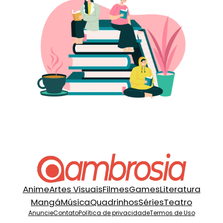
Anime
Artes Visuais
Filmes
Games
Literatura
Mangá
Música
Quadrinhos
Séries
Teatro
Anuncie
Contato
Política de privacidade
Termos de Uso