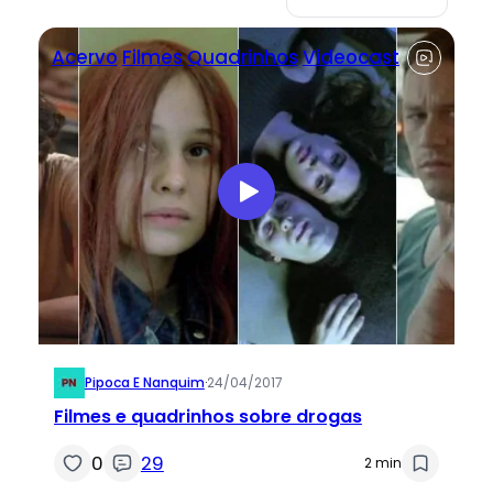
Acervo
Filmes
Quadrinhos
Videocast
Pipoca E Nanquim
·
24/04/2017
Filmes e quadrinhos sobre drogas
0
29
2 min