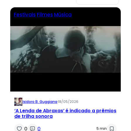
Festivais
Filmes
Música
Isidoro B. Guggiana
·
18/05/2026
‘A Lenda de Abraxas’ é indicado a prêmios
de trilha sonora
0
0
5 min