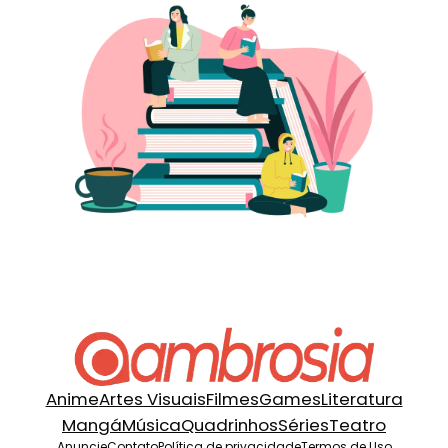
Anime
Artes Visuais
Filmes
Games
Literatura
Mangá
Música
Quadrinhos
Séries
Teatro
Anuncie
Contato
Política de privacidade
Termos de Uso