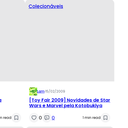
Colecionáveis
Lam
·
15/02/2009
a
[Toy Fair 2009] Novidades de Star
Wars e Marvel pela Kotobukiya
0
0
in read
1 min read