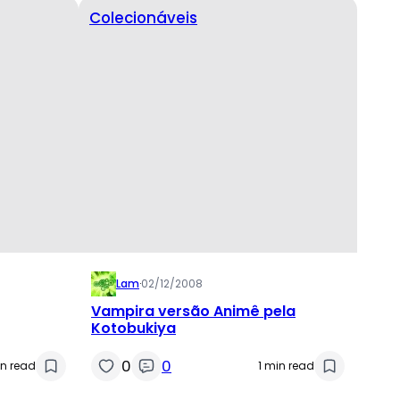
Colecionáveis
Lam
·
02/12/2008
Vampira versão Animê pela
Kotobukiya
0
0
in read
1 min read