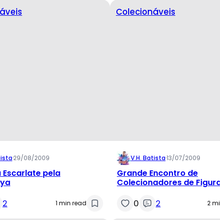
áveis
Colecionáveis
tista
·
29/08/2009
V.H. Batista
·
13/07/2009
a Escarlate pela
Grande Encontro de
iya
Colecionadores de Figur
Ação no Rio de Janeiro
2
0
2
1 min read
2 m