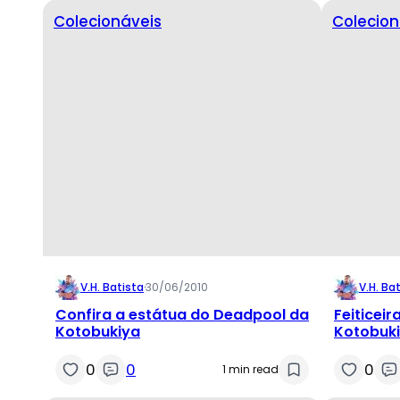
Colecionáveis
Colecion
V.H. Batista
·
30/06/2010
V.H. Ba
Confira a estátua do Deadpool da
Feiticeir
Kotobukiya
Kotobuk
0
0
0
1 min read