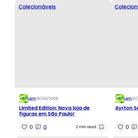
Colecionáveis
Colecion
Lam
·
19/04/2009
Lam
·
21
Limited Edition: Nova loja de
Ayrton S
figuras em São Paulo!
0
0
0
2 min read