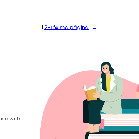
1
2
Próxima página
→
ise with