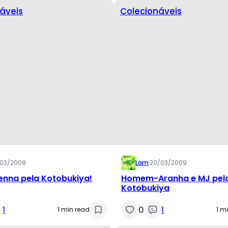
áveis
Colecionáveis
/03/2009
Lam
·
20/03/2009
enna pela Kotobukiya!
Homem-Aranha e MJ pel
Kotobukiya
1
0
1
1 min read
1 m