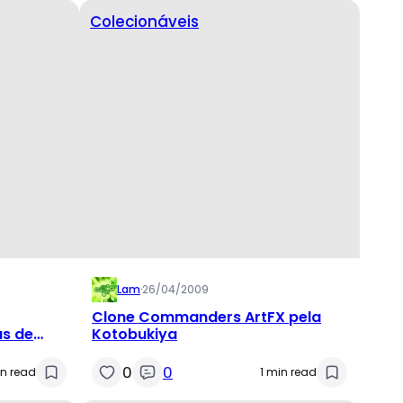
Colecionáveis
Lam
·
26/04/2009
Clone Commanders ArtFX pela
as de
Kotobukiya
0
0
in read
1 min read