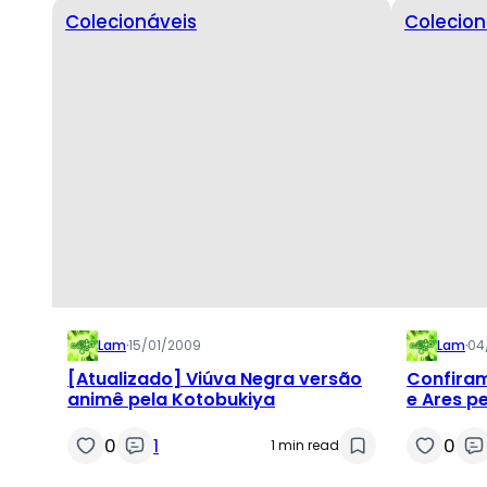
Colecionáveis
Colecion
Lam
·
15/01/2009
Lam
·
04
[Atualizado] Viúva Negra versão
Confiram
animê pela Kotobukiya
e Ares p
0
1
0
1 min read