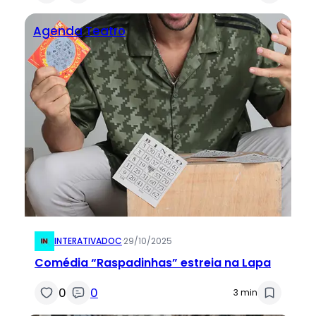
Agenda
Teatro
INTERATIVADOC
·
29/10/2025
Comédia “Raspadinhas” estreia na Lapa
0
0
3 min