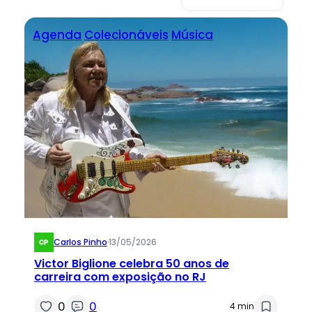
Agenda
Colecionáveis
Música
Carlos Pinho
·
13/05/2026
Victor Biglione celebra 50 anos de
carreira com exposição no RJ
0
0
4 min