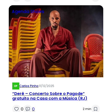
Agenda
Shows
Carlos Pinho
·
11/12/2025
“Derê – Concerto Sobre o Pagode”
gratuito na Casa com a Música (RJ)
0
0
2 min