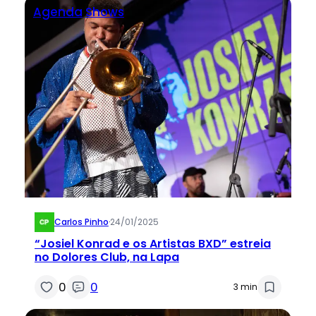
Agenda
Shows
Carlos Pinho
·
24/01/2025
“Josiel Konrad e os Artistas BXD” estreia
no Dolores Club, na Lapa
0
0
3 min