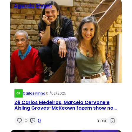
Agenda
Shows
Carlos Pinho
·
01/02/2025
Zé Carlos Medeiros, Marcelo Cervone e
Aisling Groves-McKeown fazem show no
RJ
0
0
3 min