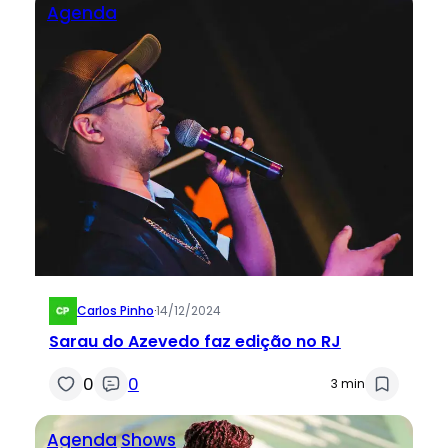
Agenda
Carlos Pinho
·
14/12/2024
Sarau do Azevedo faz edição no RJ
0
0
3 min
Agenda
Shows