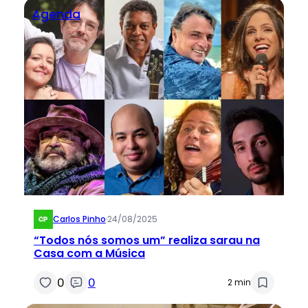
Agenda
Carlos Pinho
·
24/08/2025
“Todos nós somos um” realiza sarau na
Casa com a Música
0
0
2 min