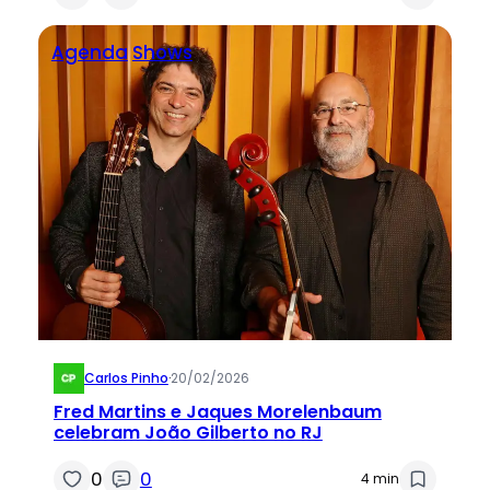
Agenda
Shows
Carlos Pinho
·
20/02/2026
Fred Martins e Jaques Morelenbaum
celebram João Gilberto no RJ
0
0
4 min