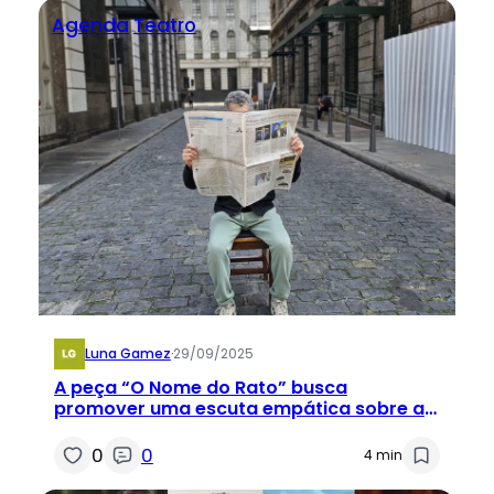
Agenda
Teatro
Luna Gamez
·
29/09/2025
A peça “O Nome do Rato” busca
promover uma escuta empática sobre a
população em situação de rua
0
0
4 min