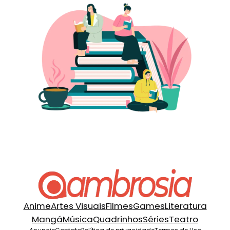
Anime
Artes Visuais
Filmes
Games
Literatura
Mangá
Música
Quadrinhos
Séries
Teatro