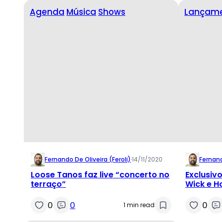
Agenda
Música
Shows
Lançam
Fernando De Oliveira (feroli)
·
14/11/2020
Fernand
Loose Tanos faz live “concerto no
Exclusivo
terraço”
Wick e H
clipe da
0
0
0
1 min read