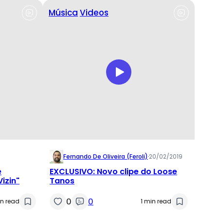
Música
Videos
Fernando De Oliveira (feroli)
·
20/02/2019
e
EXCLUSIVO: Novo clipe do Loose
izin"
Tanos
0
0
in read
1 min read