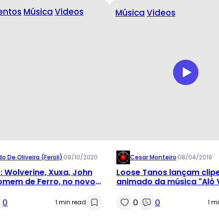
entos
Música
Videos
Música
Videos
o De Oliveira (feroli)
·
09/10/2020
Cesar Monteiro
·
08/04/2019
: Wolverine, Xuxa, John
Loose Tanos lançam clip
omem de Ferro, no novo
animado da música "Alô V
 banda Loose Tanos
0
0
0
1 min read
1 m