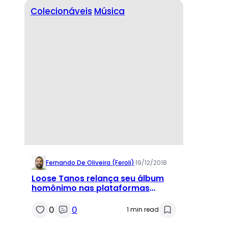
Colecionáveis
Música
Fernando De Oliveira (feroli)
·
19/12/2018
Loose Tanos relança seu álbum
homônimo nas plataformas
digitais
0
0
1 min read