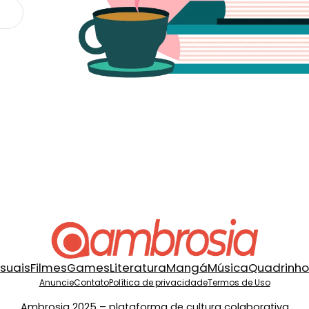
isuais
Filmes
Games
Literatura
Mangá
Música
Quadrinho
Anuncie
Contato
Política de privacidade
Termos de Uso
Ambrosia 2025 – plataforma de cultura colaborativa