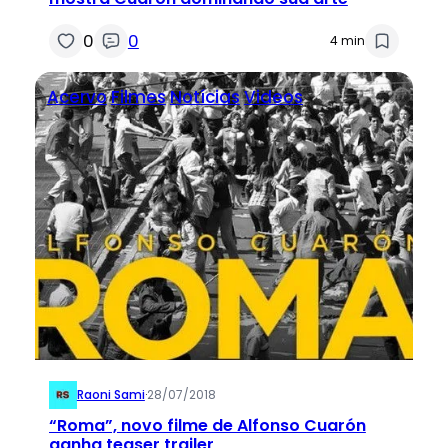
0
0
4 min
Acervo
Filmes
Notícias
Videos
Raoni Sami
·
28/07/2018
“Roma”, novo filme de Alfonso Cuarón
ganha teaser trailer