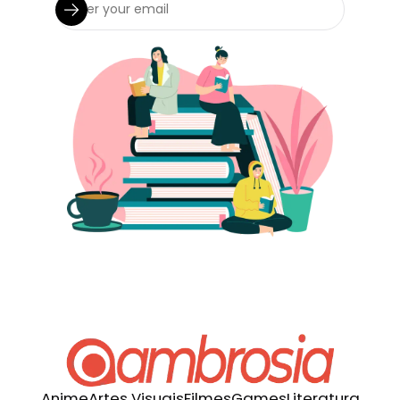
Anime
Artes Visuais
Filmes
Games
Literatura