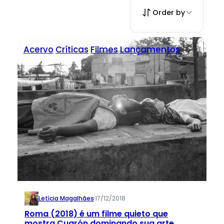
Order by
Acervo
Críticas
Filmes
Lançamentos
Letícia Magalhães
·
17/12/2018
Roma (2018) é um filme quieto que
mostra Cuarón dominando sua arte