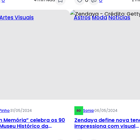
Artes Visuais
Astros
Moda
Notícias
Pinho
·
31/05/2024
Sonia
·
06/05/2024
m Memória” celebra os 90
Zendaya define nova ten
Museu Histórico da
impressiona com visual
dramático