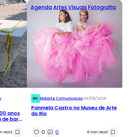
Agenda
Artes Visuais
Fotografia
o
·
Midiarte Comunicacao
·
06/08/2024
Panmela Castro no Museu de Arte
700 anos
do Rio
 de bar
0
0
in read
6 min read