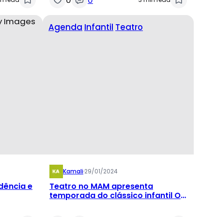
Agenda
Infantil
Teatro
Kamali
·
29/01/2024
dência e
Teatro no MAM apresenta
temporada do clássico infantil Os
Três Porquinhos