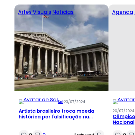
Artes Visuais
Notícias
Agenda
Sal
·
23/07/2024
Artista brasileiro troca moeda
20/07/2024
Olímpico
histórica por falsificação na
Nacional
Inglaterra em protesto contra
museus britânicos
0
0
0
2 min read