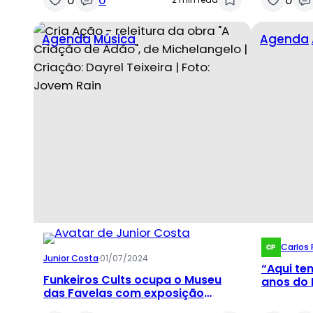
Agenda
Música
Agenda
Carlos 
Junior Costa
·
01/07/2024
“Aqui te
Funkeiros Cults ocupa o Museu
anos do 
das Favelas com exposição
Cidade
inédita no Dia Nacional do Funk