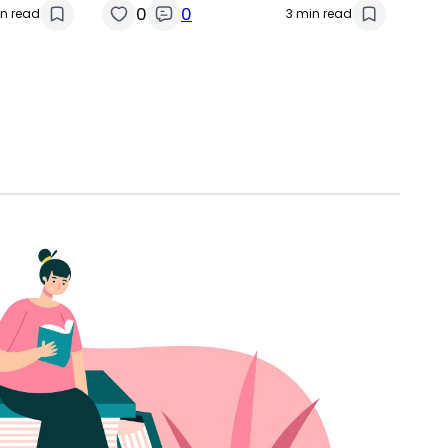
0
0
in read
3 min read