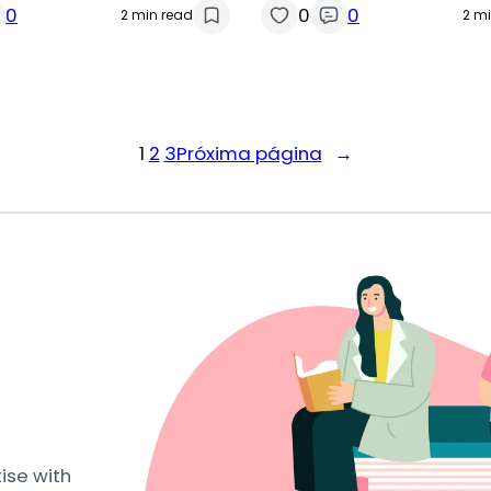
0
0
0
2 min read
2 m
1
2
3
Próxima página
→
ise with