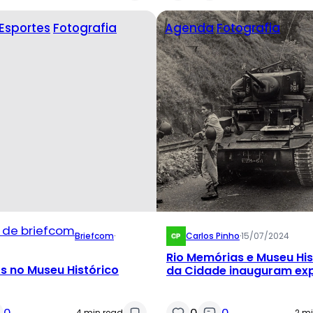
Esportes
Fotografia
Agenda
Fotografia
Briefcom
·
Carlos Pinho
·
15/07/2024
Rio Memórias e Museu His
s no Museu Histórico
da Cidade inauguram ex
sobre o golpe civil-milita
0
0
0
4 min read
2 m