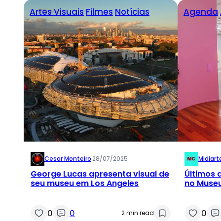
Artes Visuais
Filmes
Notícias
Agenda
Cesar Monteiro
·
28/07/2025
Midiar
George Lucas apresenta visual de
Últimos 
seu museu em Los Angeles
no Museu
0
0
0
2 min read