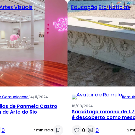
Artes Visuais
Educação
Etc.
Notícias
te Comunicacao
·
14/11/2024
Romul
dias de Panmela Castro
16/08/2024
Sarcófago romano de 1.
 de Arte do Rio
é descoberto como mesa
em praia na Bulgária
0
0
0
7 min read
2 m