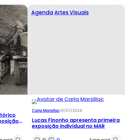
Agenda
Artes Visuais
Carla Marsillac
·
10/07/2024
tórico
Lucas Finonho apresenta primeira
posição
exposição individual no MAR
r de 1964
0
0
in read
3 min read