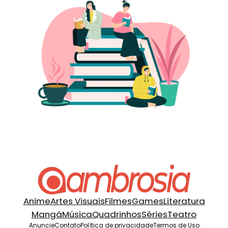
Anime
Artes Visuais
Filmes
Games
Literatura
Mangá
Música
Quadrinhos
Séries
Teatro
Anuncie
Contato
Política de privacidade
Termos de Uso