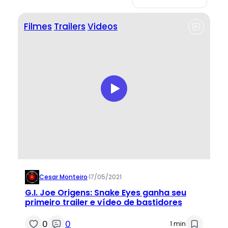
Filmes
Trailers
Videos
Cesar Monteiro
·
17/05/2021
G.I. Joe Origens: Snake Eyes ganha seu
primeiro trailer e vídeo de bastidores
0
0
1 min