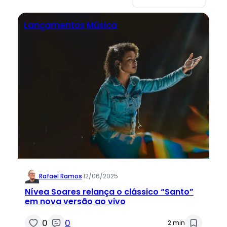
Lançamentos
Música
Rafael Ramos
·
12/06/2025
Nívea Soares relança o clássico “Santo”
em nova versão ao vivo
0
0
2 min