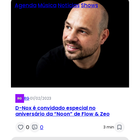
Agenda
Música
Notícias
Shows
RG
·
01/02/2023
D-Nox é convidado especial no
aniversário da “Noon” de Flow & Zeo
0
0
3 min