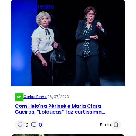
Agenda
Teatro
Carlos Pinho
·
26/07/2023
Com Heloísa Périssé e Maria Clara
Gueiros, “Loloucas” faz curtíssima
temporada no Teatro Riachuelo Rio
0
0
5 min