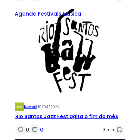
Agenda
Festivais
Música
Kamali
·
19/04/2024
Rio Santos Jazz Fest agita o fim do mês
0
0
3 min