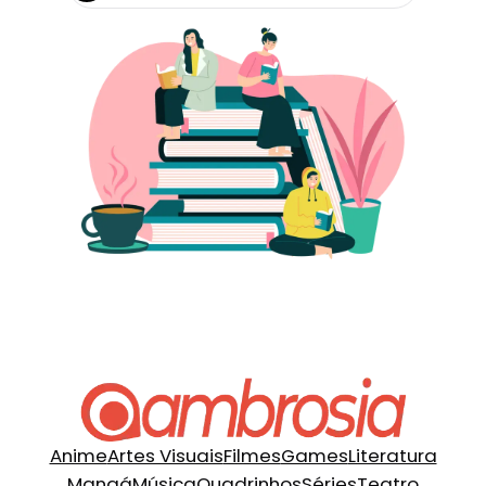
Anime
Artes Visuais
Filmes
Games
Literatura
Mangá
Música
Quadrinhos
Séries
Teatro