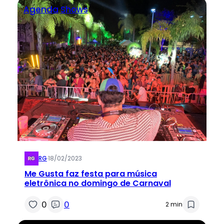
Agenda
Shows
RG
·
18/02/2023
Me Gusta faz festa para música
eletrônica no domingo de Carnaval
0
0
2 min