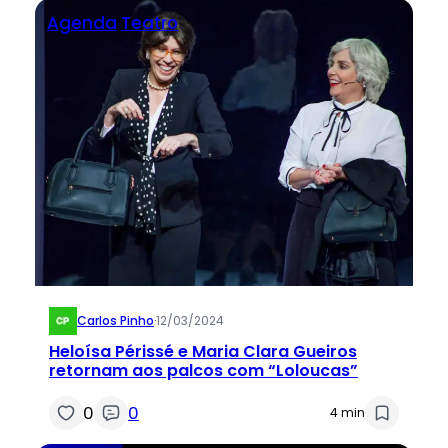
Agenda
Teatro
Carlos Pinho
·
12/03/2024
Heloísa Périssé e Maria Clara Gueiros
retornam aos palcos com “Loloucas”
0
0
4 min