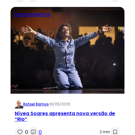
Lançamentos
Rafael Ramos
·
16/05/2025
Nívea Soares apresenta nova versão de
“Rio”
0
0
2 min