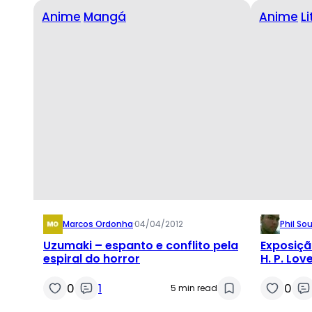
Anime
Mangá
Anime
L
Marcos Ordonha
·
04/04/2012
Phil So
Uzumaki – espanto e conflito pela
Exposiçã
espiral do horror
H. P. Lo
0
1
0
5 min read