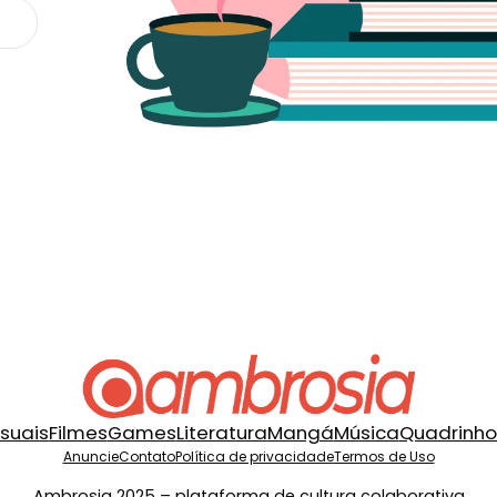
isuais
Filmes
Games
Literatura
Mangá
Música
Quadrinho
Anuncie
Contato
Política de privacidade
Termos de Uso
Ambrosia 2025 – plataforma de cultura colaborativa