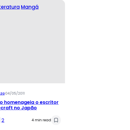
iteratura
Mangá
uza
·
04/05/2011
o homenageia o escritor
vecraft no Japão
2
4 min read