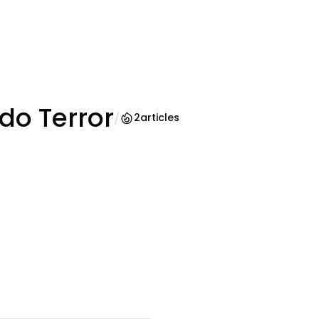
do Terror
/
2
articles