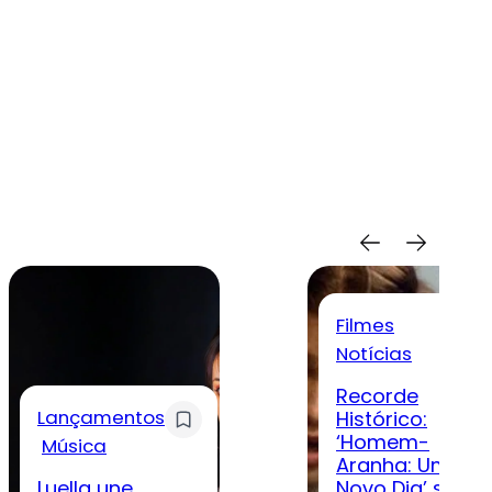
Filmes
Notícias
Recorde
Lançamentos
Histórico:
‘Homem-
Música
Aranha: Um
Luella une
Novo Dia’ se