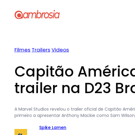
Pular
para
o
conteúdo
Filmes
Trailers
Videos
Capitão Améric
trailer na D23 Br
A Marvel Studios revelou o trailer oficial de Capitão Amé
primeiro a apresentar Anthony Mackie como Sam Wilson,
Spike Lamen