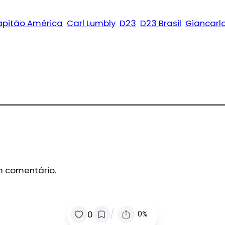
pitão América
Carl Lumbly
D23
D23 Brasil
Giancarlo
m comentário.
/
0
0%