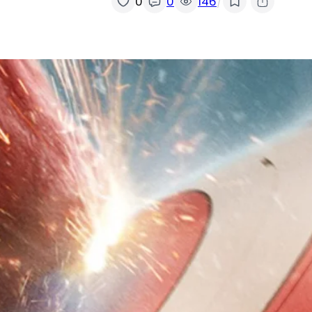
/
0
0
146