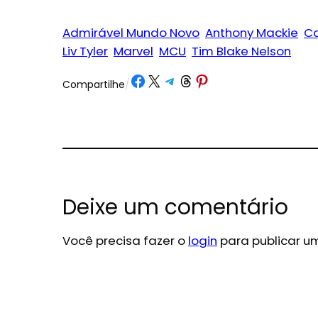
Admirável Mundo Novo
Anthony Mackie
Ca
Liv Tyler
Marvel
MCU
Tim Blake Nelson
Share on Facebook
Share on X
Share on Telegram
Share on Threads
Share on Pinterest
Compartilhe
/
Deixe um comentário
Você precisa fazer o
login
para publicar u