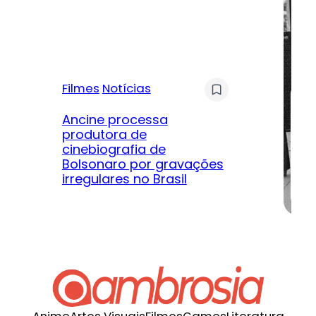
Filmes
Notícias
Mú
Ancine processa
produtora de
Le
cinebiografia de
m
Bolsonaro por gravações
hi
irregulares no Brasil
na