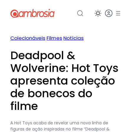
Pular
para
o
conteúdo
Colecionáveis
Filmes
Notícias
Deadpool &
Wolverine: Hot Toys
apresenta coleção
de bonecos do
filme
A Hot Toys acaba de revelar uma nova linha de
figuras de ação inspiradas no filme “Deadpool &