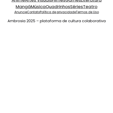
Anime
Artes Visuais
Filmes
Games
Literatura
Mangá
Música
Quadrinhos
Séries
Teatro
Anuncie
Contato
Política de privacidade
Termos de Uso
Ambrosia 2025 – plataforma de cultura colaborativa