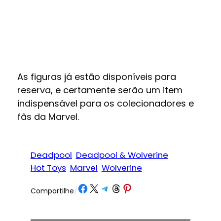
As figuras já estão disponíveis para
reserva, e certamente serão um item
indispensável para os colecionadores e
fãs da Marvel.
Deadpool
Deadpool & Wolverine
Hot Toys
Marvel
Wolverine
Share on Facebook
Share on X
Share on Telegram
Share on Threads
Share on Pinterest
Compartilhe
/