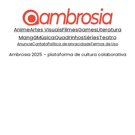
Anime
Artes Visuais
Filmes
Games
Literatura
Mangá
Música
Quadrinhos
Séries
Teatro
Anuncie
Contato
Política de privacidade
Termos de Uso
Ambrosia 2025 – plataforma de cultura colaborativa