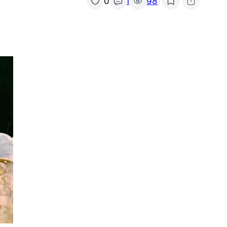
/
0
1
98