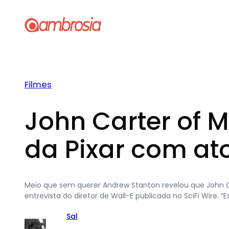
Pular
para
o
conteúdo
Filmes
John Carter of 
da Pixar com at
Meio que sem querer Andrew Stanton revelou que John Ca
entrevista do diretor de Wall-E publicada no SciFi Wire
Sal