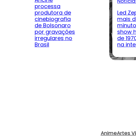
Notícia
processa
produtora de
Led Ze
cinebiografia
mais d
de Bolsonaro
minuto
por gravações
show h
irregulares no
de 197
Brasil
na inte
Anime
Artes V