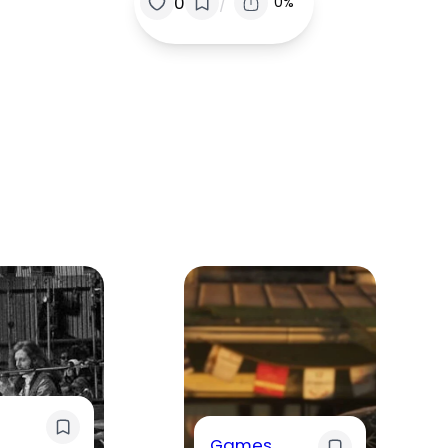
/
0
0%
Games