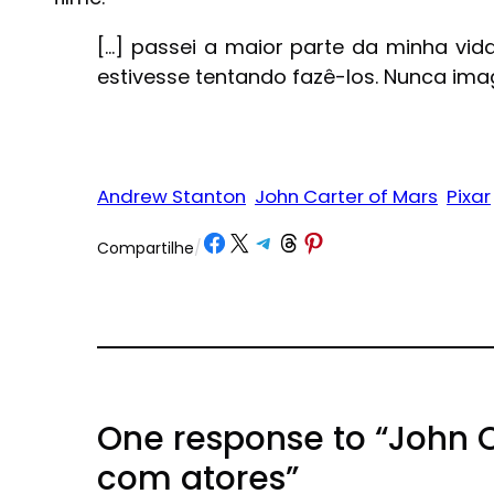
[…] passei a maior parte da minha vid
estivesse tentando fazê-los. Nunca ima
Andrew Stanton
John Carter of Mars
Pixar
Share on Facebook
Share on X
Share on Telegram
Share on Threads
Share on Pinterest
Compartilhe
/
One response to “John C
com atores”