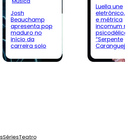
Música
Luella une
Josh
eletrônico, rock
Beauchamp
e métrica
apresenta pop
incomum na
maduro no
psicodélica
início da
“Serpente
carreira solo
Caranguejo”
s
Séries
Teatro