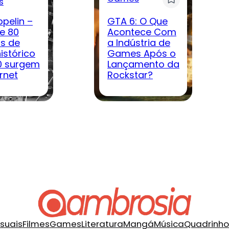
s
ppelin –
GTA 6: O Que
e 80
Acontece Com
s de
a Indústria de
istórico
Games Após o
0 surgem
Lançamento da
rnet
Rockstar?
isuais
Filmes
Games
Literatura
Mangá
Música
Quadrinho