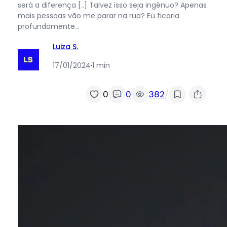
será a diferença [..] Talvez isso seja ingênuo? Apenas
mais pessoas vão me parar na rua? Eu ficaria
profundamente…
Luiza S.
17/01/2024
·
1 min
/
0
0
382