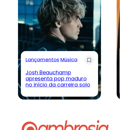
L
Lançamentos
Música
Lu
Josh Beauchamp
e
apresenta pop maduro
ps
no início da carreira solo
C