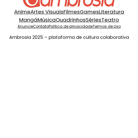
Anime
Artes Visuais
Filmes
Games
Literatura
Mangá
Música
Quadrinhos
Séries
Teatro
Anuncie
Contato
Política de privacidade
Termos de Uso
Ambrosia 2025 – plataforma de cultura colaborativa