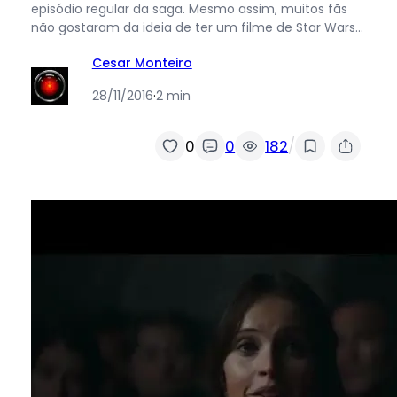
episódio regular da saga. Mesmo assim, muitos fãs
não gostaram da ideia de ter um filme de Star Wars…
Cesar Monteiro
28/11/2016
·
2 min
/
0
0
182