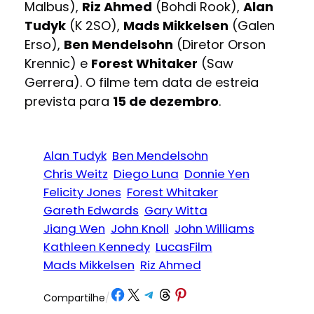
Malbus),
Riz Ahmed
(Bohdi Rook),
Alan
Tudyk
(K 2SO),
Mads Mikkelsen
(Galen
Erso),
Ben Mendelsohn
(Diretor Orson
Krennic) e
Forest Whitaker
(Saw
Gerrera). O filme tem data de estreia
prevista para
15 de dezembro
.
Alan Tudyk
Ben Mendelsohn
Chris Weitz
Diego Luna
Donnie Yen
Felicity Jones
Forest Whitaker
Gareth Edwards
Gary Witta
Jiang Wen
John Knoll
John Williams
Kathleen Kennedy
LucasFilm
Mads Mikkelsen
Riz Ahmed
Share on Facebook
Share on X
Share on Telegram
Share on Threads
Share on Pinterest
Compartilhe
/