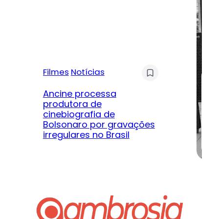
Filmes
Notícias
Mú
Ancine processa
produtora de
Le
cinebiografia de
m
Bolsonaro por gravações
hi
irregulares no Brasil
na