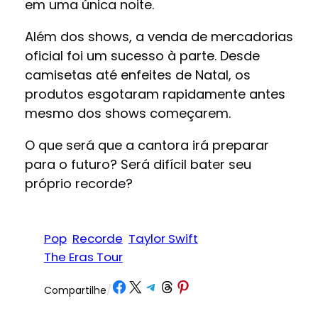
em uma única noite.
Além dos shows, a venda de mercadorias
oficial foi um sucesso à parte. Desde
camisetas até enfeites de Natal, os
produtos esgotaram rapidamente antes
mesmo dos shows começarem.
O que será que a cantora irá preparar
para o futuro? Será difícil bater seu
próprio recorde?
Pop
Recorde
Taylor Swift
The Eras Tour
Share on Facebook
Share on X
Share on Telegram
Share on Threads
Share on Pinterest
Compartilhe
/