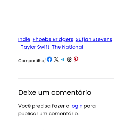
Indie
Phoebe Bridgers
Sufjan Stevens
Taylor Swift
The National
Share on Facebook
Share on X
Share on Telegram
Share on Threads
Share on Pinterest
Compartilhe
/
Deixe um comentário
Você precisa fazer o
login
para
publicar um comentário.