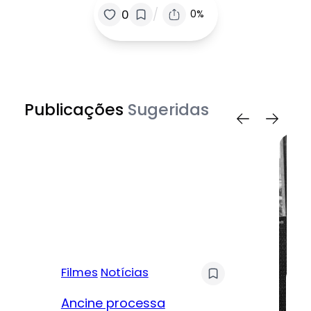
/
0
0%
Publicações
Sugeridas
Filmes
Notícias
Mú
Ancine processa