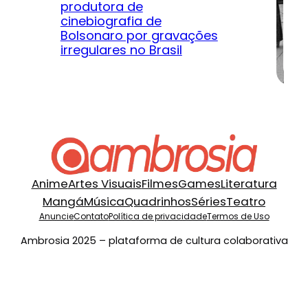
produtora de
Le
cinebiografia de
m
Bolsonaro por gravações
hi
irregulares no Brasil
na
Anime
Artes Visuais
Filmes
Games
Literatura
Mangá
Música
Quadrinhos
Séries
Teatro
Anuncie
Contato
Política de privacidade
Termos de Uso
Ambrosia 2025 – plataforma de cultura colaborativa