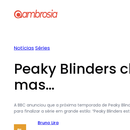
Pular
para
o
conteúdo
Notícias
Séries
Peaky Blinders 
mas…
A BBC anunciou que a próxima temporada de Peaky Blind
para finalizar a série em grande estilo: “Peaky Blinder
Bruno Lira