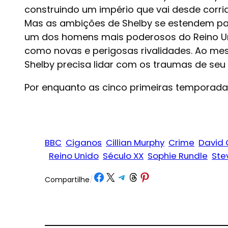
construindo um império que vai desde corri
Mas as ambições de Shelby se estendem para
um dos homens mais poderosos do Reino Uni
como novas e perigosas rivalidades. Ao mes
Shelby precisa lidar com os traumas de se
Por enquanto as cinco primeiras temporadas 
BBC
Ciganos
Cillian Murphy
Crime
David 
Reino Unido
Século XX
Sophie Rundle
Ste
Share on Facebook
Share on X
Share on Telegram
Share on Threads
Share on Pinterest
Compartilhe
/