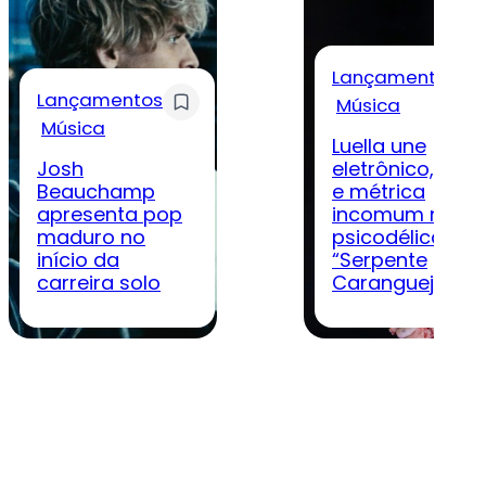
Lançamentos
Lançamentos
Música
Música
Luella une
Josh
eletrônico, rock
Beauchamp
e métrica
apresenta pop
incomum na
maduro no
psicodélica
início da
“Serpente
carreira solo
Caranguejo”