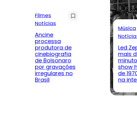
Filmes
Notícias
Música
Ancine
Notícia
processa
produtora de
Led Ze
cinebiografia
mais d
de Bolsonaro
minuto
por gravações
show h
irregulares no
de 197
Brasil
na inte