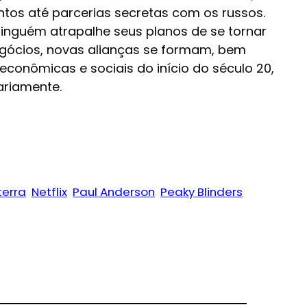
tos até parcerias secretas com os russos.
inguém atrapalhe seus planos de se tornar
gócios, novas alianças se formam, bem
conômicas e sociais do início do século 20,
ariamente.
terra
Netflix
Paul Anderson
Peaky Blinders