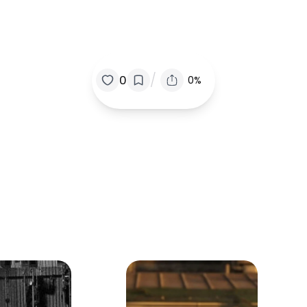
/
0
0%