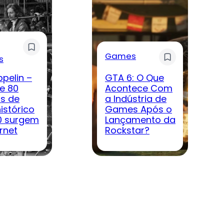
Games
s
ppelin –
GTA 6: O Que
e 80
Acontece Com
s de
a Indústria de
istórico
Games Após o
0 surgem
Lançamento da
rnet
Rockstar?