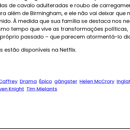
das de cavalo adulteradas e roubo de carregamen
 além de Birmingham, e ele não vai deixar que n
do. À medida que sua família se destaca nos ne
mo tempo que vive as transformações políticas, e
u próprio passado – que parecem atormentá-lo di
estão disponíveis na Netflix.
Caffrey
Drama
Épico
gângster
Helen McCrory
Ingla
ven Knight
Tim Mielants