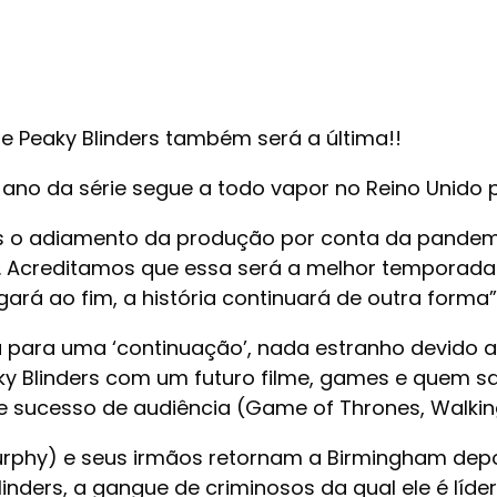
 Peaky Blinders também será a última!!
o da série segue a todo vapor no Reino Unido par
pós o adiamento da produção por conta da pandem
a. Acreditamos que essa será a melhor temporada
gará ao fim, a história continuará de outra forma”
ca para uma ‘continuação’, nada estranho devido 
ky Blinders com um futuro filme, games e quem 
 sucesso de audiência (Game of Thrones, Walkin
urphy) e seus irmãos retornam a Birmingham depois
Blinders, a gangue de criminosos da qual ele é líd