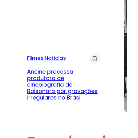
Filmes
Notícias
Mú
Ancine processa
produtora de
Le
cinebiografia de
m
Bolsonaro por gravações
hi
irregulares no Brasil
na