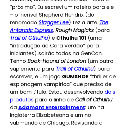
“próximo”. Eu escrevi um roteiro para ele
– o incrível Shepherd Hendrix (do
renomado
Stagger Lee
) fez a arte.
The
Antarctic Express
,
Rough Magicks
(para
Trail of Cthulhu
) e
Cthulhu 101
(uma
“introdução ao Cara Verdão” para
iniciantes) sairão todos na GenCon.
Tenho
Book-Hound of London
(um outro
suplemento para
Trail of Cthulhu
) para
escrever, e um jogo
GUMSHOE
“thriller de
espionagem vampírica” que precisa de
um bom título. Estou desenvolvendo
dois
produtos
para a linha de
Call of Cthulhu
da
Adamant Entertainment
: um na
Inglaterra Elizabeteana e um no
submundo de Chicago. Revisando o