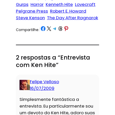
Gurps
Horror
Kenneth Hite
Lovecraft
Pelgrane Press
Robert E. Howard
Steve Kenson
The Day After Ragnarok
Share on Facebook
Share on X
Share on Telegram
Share on Threads
Share on Pinterest
Compartilhe
/
2 respostas a “Entrevista
com Ken Hite”
Felipe Velloso
16/07/2009
Simplesmente fantástica a
entrevista. Eu particularmente sou
um devoto do Ken Hite, adoro suas