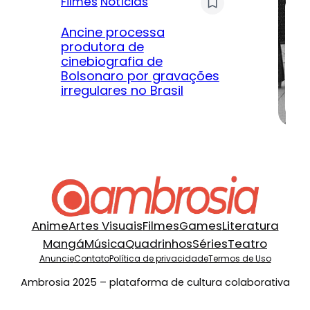
Filmes
Notícias
Mú
Ancine processa
produtora de
Le
cinebiografia de
m
Bolsonaro por gravações
hi
irregulares no Brasil
na
Anime
Artes Visuais
Filmes
Games
Literatura
Mangá
Música
Quadrinhos
Séries
Teatro
Anuncie
Contato
Política de privacidade
Termos de Uso
Ambrosia 2025 – plataforma de cultura colaborativa