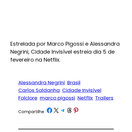
Estrelada por Marco Pigossi e Alessandra
Negrini, Cidade Invisível estreia dia 5 de
fevereiro na Netflix.
Alessandra Negrini
Brasil
Carlos Saldanha
Cidade Invisível
Folclore
marco pigossi
Netflix
Trailers
Share on Facebook
Share on X
Share on Telegram
Share on Threads
Share on Pinterest
Compartilhe
/