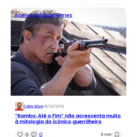
Acervo
Críticas
Filmes
Célio Silva
·
18/09/2019
“Rambo: Até o Fim” não acrescenta muito
à mitologia do icônico guerrilheiro
0
0
6 min