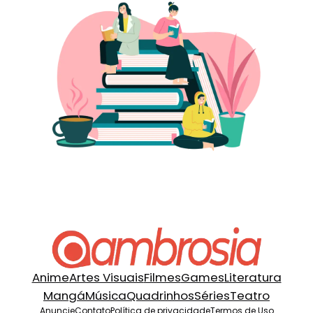
Anime
Artes Visuais
Filmes
Games
Literatura
Mangá
Música
Quadrinhos
Séries
Teatro
Anuncie
Contato
Política de privacidade
Termos de Uso