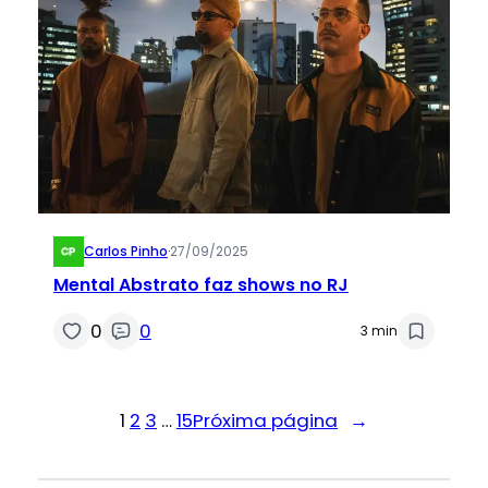
Carlos Pinho
·
27/09/2025
Mental Abstrato faz shows no RJ
0
0
3 min
1
2
3
…
15
Próxima página
→