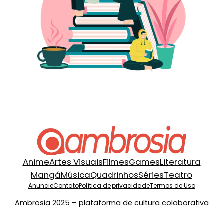
Anime
Artes Visuais
Filmes
Games
Literatura
Mangá
Música
Quadrinhos
Séries
Teatro
Anuncie
Contato
Política de privacidade
Termos de Uso
Ambrosia 2025 – plataforma de cultura colaborativa