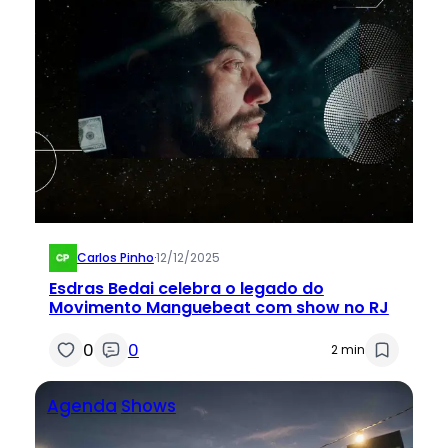
Carlos Pinho
·
12/12/2025
Esdras Bedai celebra o legado do
Movimento Manguebeat com show no RJ
0
0
2 min
Agenda
Shows