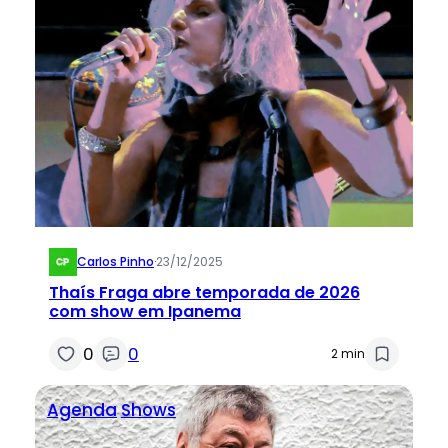
Carlos Pinho
·
23/12/2025
Thaís Fraga abre temporada de 2026
com show em Ipanema
0
0
2 min
Agenda
Shows