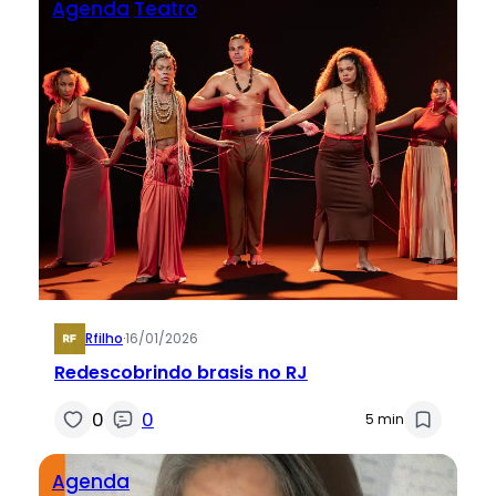
Agenda
Teatro
Rfilho
·
16/01/2026
Redescobrindo brasis no RJ
0
0
5 min
Agenda