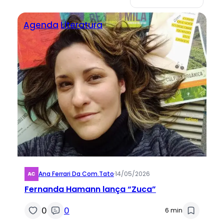
Agenda
Literatura
Ana Ferrari Da Com.tato
·
14/05/2026
Fernanda Hamann lança “Zuca”
0
0
6 min