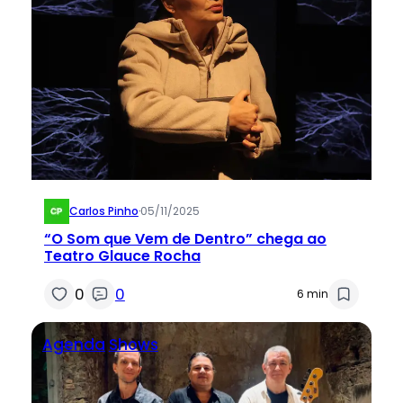
Carlos Pinho
·
05/11/2025
“O Som que Vem de Dentro” chega ao
Teatro Glauce Rocha
0
0
6 min
Agenda
Shows