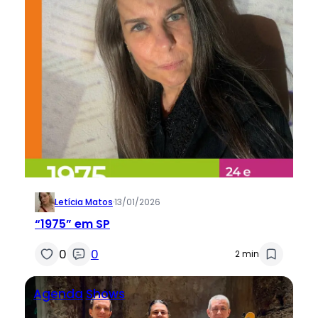
Letícia Matos
·
13/01/2026
“1975” em SP
0
0
2 min
Agenda
Shows