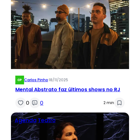
Carlos Pinho
·
18/11/2025
Mental Abstrato faz últimos shows no RJ
0
0
2 min
Agenda
Teatro