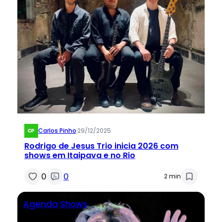
Carlos Pinho
·
29/12/2025
Rodrigo de Jesus Trio inicia 2026 com
shows em Itaipava e no Rio
0
0
2 min
Agenda
Shows