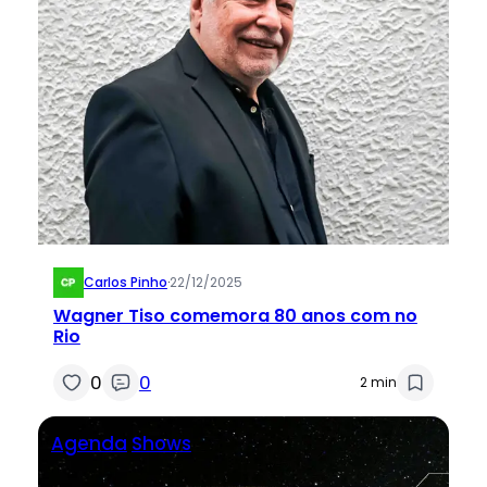
Carlos Pinho
·
22/12/2025
Wagner Tiso comemora 80 anos com no
Rio
0
0
2 min
Agenda
Shows