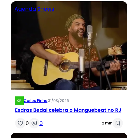
Agenda
Shows
Carlos Pinho
·
31/03/2026
Esdras Bedai celebra o Manguebeat no RJ
0
0
2 min