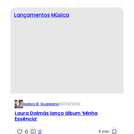
Lançamentos
Música
Isidoro B. Guggiana
·
30/03/2022
Laura Dalmás lança álbum ‘Minha
Essência’
0
0
5 min