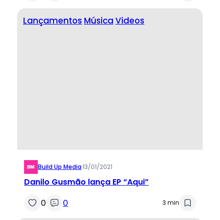
Lançamentos
Música
Videos
Build Up Media
·
13/01/2021
Danilo Gusmão lança EP “Aqui”
0
0
3 min