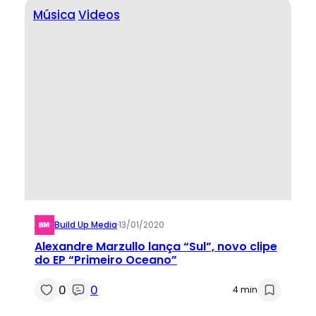
Música
Videos
Build Up Media
·
13/01/2020
Alexandre Marzullo lança “Sul”, novo clipe
do EP “Primeiro Oceano”
0
0
4 min