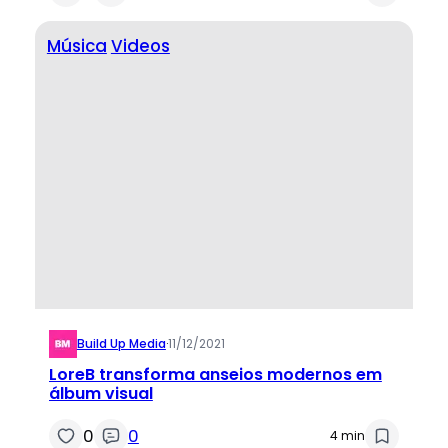
Música
Videos
Build Up Media
·
11/12/2021
LoreB transforma anseios modernos em
álbum visual
0
0
4 min