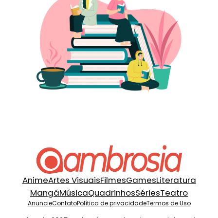
Anime
Artes Visuais
Filmes
Games
Literatura
Mangá
Música
Quadrinhos
Séries
Teatro
Anuncie
Contato
Política de privacidade
Termos de Uso