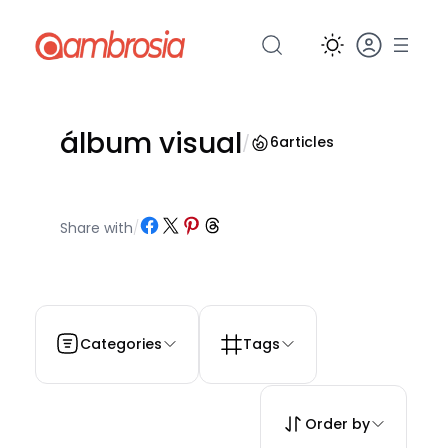
Pular
para
o
conteúdo
álbum visual
/
6
articles
Share on Facebook
Share on X
Share on Pinterest
Share on Threads
Share with
/
Categories
Tags
Order by