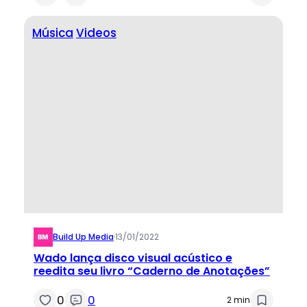
Música
Videos
Build Up Media
·
13/01/2022
Wado lança disco visual acústico e
reedita seu livro “Caderno de Anotações”
0
0
2 min