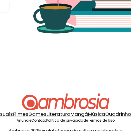
isuais
Filmes
Games
Literatura
Mangá
Música
Quadrinho
Anuncie
Contato
Política de privacidade
Termos de Uso
Ambrosia 2025 – plataforma de cultura colaborativa