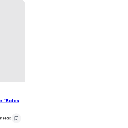
e “Bates
n read