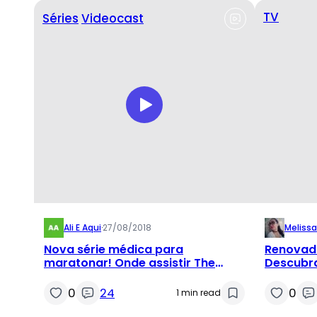
TV
Séries
Videocast
Ali E Aqui
·
27/08/2018
Meliss
Nova série médica para
Renovad
maratonar! Onde assistir The
Descubra
Good Doctor?
seriado 
0
24
0
1 min read