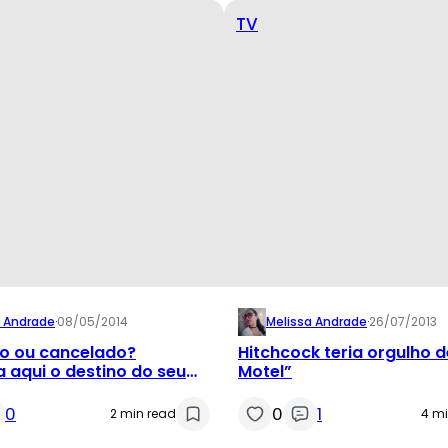
TV
a Andrade
·
08/05/2014
Melissa Andrade
·
26/07/2013
o ou cancelado?
Hitchcock teria orgulho d
 aqui o destino do seu
Motel”
favorito
0
0
1
2 min read
4 mi