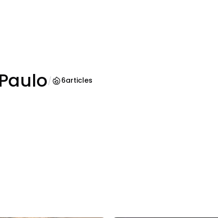
 Paulo
/
6
articles