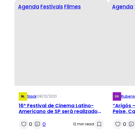
Agenda
Festivais
Filmes
Agenda
Slack
·
08/12/2021
Rubens
16º Festival de Cinema Latino-
“Arigós 
Americano de SP será realizado
Peixe, C
em formato presencial e online
Cultural
0
0
0
12 min read