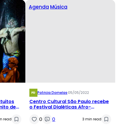
Agenda
Música
Patricia Dornelas
·
05/05/2022
tuitos
Centro Cultural São Paulo recebe
mito de
o Festival Dialéticas Afro-
Musicais
0
0
n read
3 min read