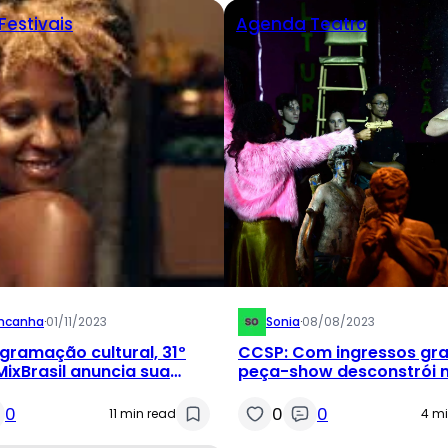
Festivais
Agenda
Teatro
mcanha
·
01/11/2023
Sonia
·
08/08/2023
ramação cultural, 31º
CCSP: Com ingressos gra
MixBrasil anuncia sua
peça-show desconstrói 
mação
medusa
0
0
0
11 min read
4 mi