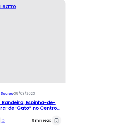
Teatro
 Soares
·
09/03/2020
– Bandeira, Espinha-de-
ara-de-Gato” no Centro
 São Paulo
0
6 min read