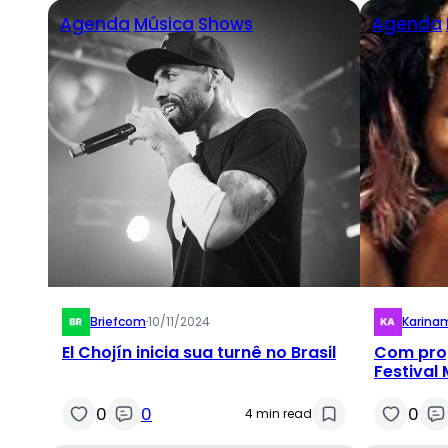
Agenda
Música
Shows
Agenda
Briefcom
·
10/11/2024
Karina
El Chojín inicia sua turnê no Brasil
Com prog
Festival 
progra
0
0
0
4 min read