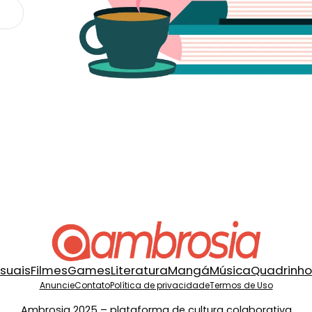
isuais
Filmes
Games
Literatura
Mangá
Música
Quadrinho
Anuncie
Contato
Política de privacidade
Termos de Uso
Ambrosia 2025 – plataforma de cultura colaborativa