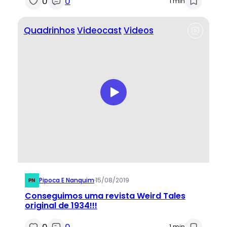
0
0
1 min
Quadrinhos
Videocast
Videos
Pipoca E Nanquim
·
15/08/2019
Conseguimos uma revista Weird Tales
original de 1934!!!
0
0
1 min