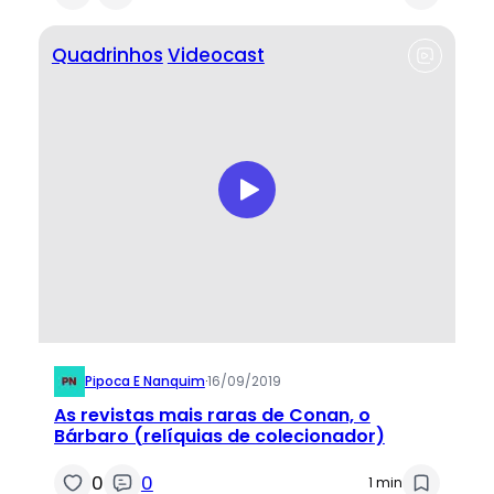
Quadrinhos
Videocast
Pipoca E Nanquim
·
16/09/2019
As revistas mais raras de Conan, o
Bárbaro (relíquias de colecionador)
0
0
1 min