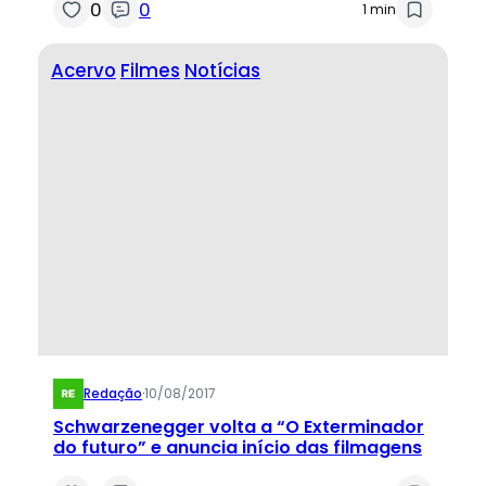
0
0
1 min
Acervo
Filmes
Notícias
Redação
·
10/08/2017
Schwarzenegger volta a “O Exterminador
do futuro” e anuncia início das filmagens