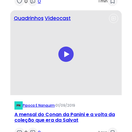
0
0
1 min
Quadrinhos
Videocast
Pipoca E Nanquim
·
01/09/2019
A mensal do Conan da Panini e a volta da
coleção que era da Salvat