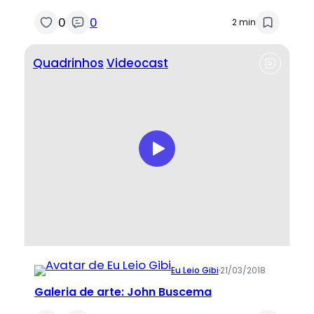
0
0
2 min
Quadrinhos
Videocast
Eu Leio Gibi
·
21/03/2018
Galeria de arte: John Buscema