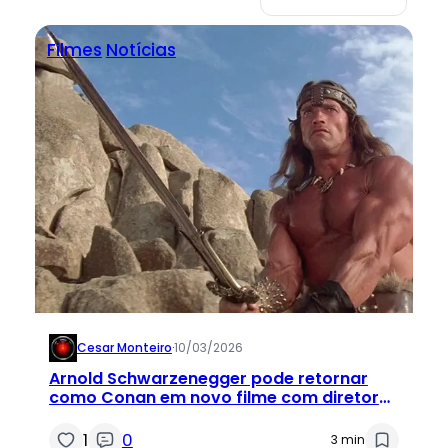
Filmes
Notícias
Cesar Monteiro
·
10/03/2026
Arnold Schwarzenegger pode retornar
como Conan em novo filme com diretor
de Missão: Impossível
1
0
3 min