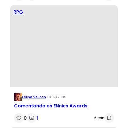
RPG
Felipe Velloso
·
13/07/2009
Comentando os ENnies Awards
0
1
6 min