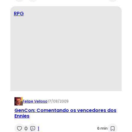
RPG
Felipe Velloso
·
17/08/2009
GenCon: Comentando os vencedores dos
Ennies
0
1
6 min