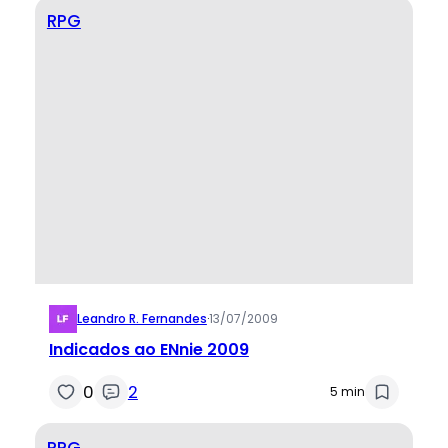
RPG
Leandro R. Fernandes
·
13/07/2009
Indicados ao ENnie 2009
0
2
5 min
RPG