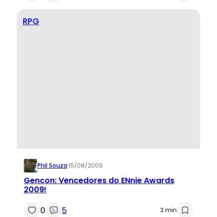
RPG
Phil Souza
·
15/08/2009
Gencon: Vencedores do ENnie Awards
2009!
0
5
3 min