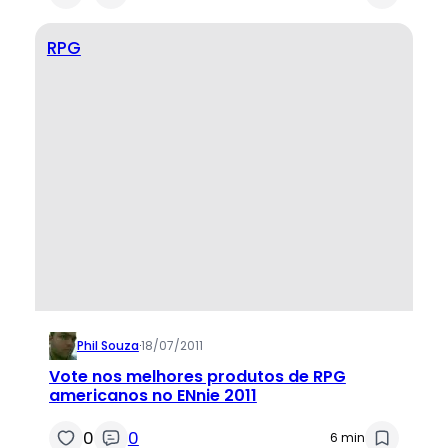
RPG
Phil Souza
·
18/07/2011
Vote nos melhores produtos de RPG
americanos no ENnie 2011
0
0
6 min