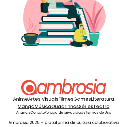
Anime
Artes Visuais
Filmes
Games
Literatura
Mangá
Música
Quadrinhos
Séries
Teatro
Anuncie
Contato
Política de privacidade
Termos de Uso
Ambrosia 2025 – plataforma de cultura colaborativa