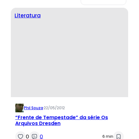
Literatura
Phil Souza
·
22/05/2012
“Frente de Tempestade” da série Os
Arquivos Dresden
0
0
6 min