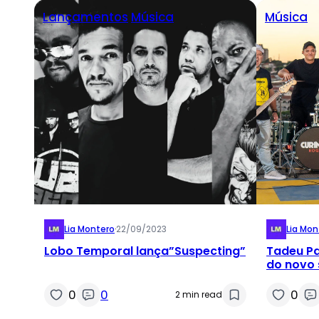
Lançamentos
Música
Música
Lia Montero
·
22/09/2023
Lia Mon
Lobo Temporal lança”Suspecting”
Tadeu Pa
do novo 
“Carro M
0
0
0
2 min read