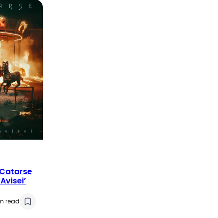
 Catarse
Avisei’
in read