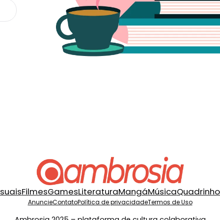
isuais
Filmes
Games
Literatura
Mangá
Música
Quadrinho
Anuncie
Contato
Política de privacidade
Termos de Uso
Ambrosia 2025 – plataforma de cultura colaborativa