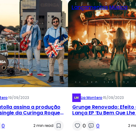
Lançamentos
Música
tero
·
19/09/2023
Lia Montero
·
15/09/2023
tolla assina a produção
Grunge Renovado: Efeito
single da Curinga Roque,
Lança EP ‘Eu Bem Que Lhe 
il”
0
0
0
2 min read
2 m