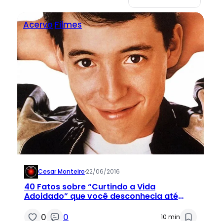
Acervo
Filmes
Cesar Monteiro
·
22/06/2016
40 Fatos sobre “Curtindo a Vida
Adoidado” que você desconhecia até
agora
0
0
10 min