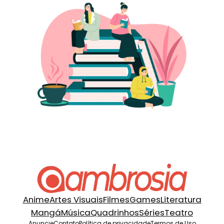
Anime
Artes Visuais
Filmes
Games
Literatura
Mangá
Música
Quadrinhos
Séries
Teatro
Anuncie
Contato
Política de privacidade
Termos de Uso