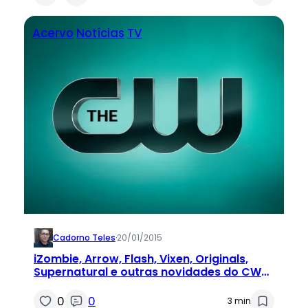
Acervo
Notícias
TV
Cadorno Teles
·
20/01/2015
iZombie, Arrow, Flash, Vixen, Originals,
Supernatural e outras novidades do CW
para 2015
0
0
3 min