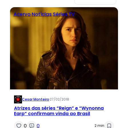
Acervo
Notícias
Séries
TV
Cesar Monteiro
·
27/02/2018
Atrizes das séries “Reign” e “Wynonna
Earp” confirmam vinda ao Brasil
0
0
2 min