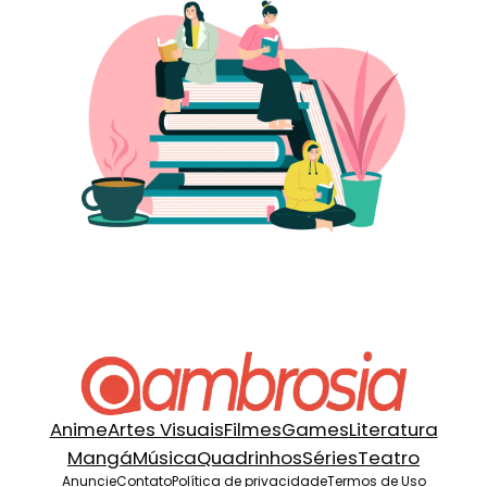
Anime
Artes Visuais
Filmes
Games
Literatura
Mangá
Música
Quadrinhos
Séries
Teatro
Anuncie
Contato
Política de privacidade
Termos de Uso