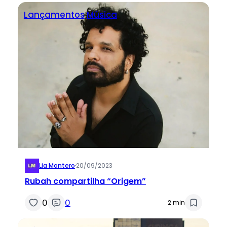
Lançamentos
Música
Lia Montero
·
20/09/2023
Rubah compartilha “Origem”
0
0
2 min