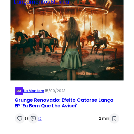
Lançamentos
Música
Lia Montero
·
15/09/2023
Grunge Renovado: Efeito Catarse Lança
EP ‘Eu Bem Que Lhe Avisei’
0
0
2 min