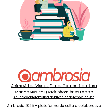
Anime
Artes Visuais
Filmes
Games
Literatura
Mangá
Música
Quadrinhos
Séries
Teatro
Anuncie
Contato
Política de privacidade
Termos de Uso
Ambrosia 2025 – plataforma de cultura colaborativa