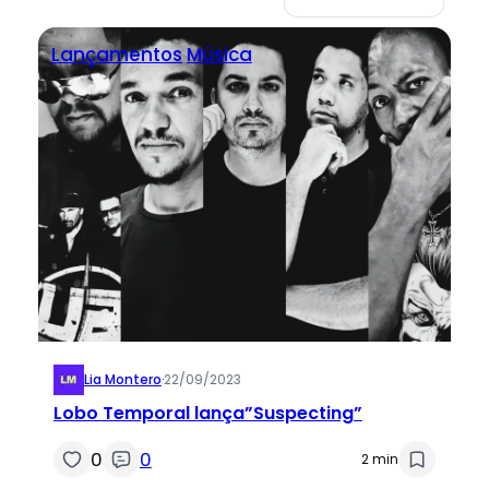
Lançamentos
Música
Lia Montero
·
22/09/2023
Lobo Temporal lança”Suspecting”
0
0
2 min