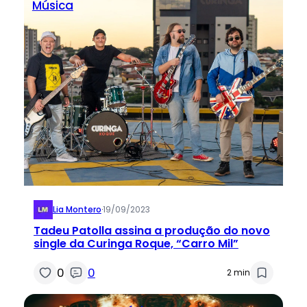
Música
Lia Montero
·
19/09/2023
Tadeu Patolla assina a produção do novo
single da Curinga Roque, “Carro Mil”
0
0
2 min