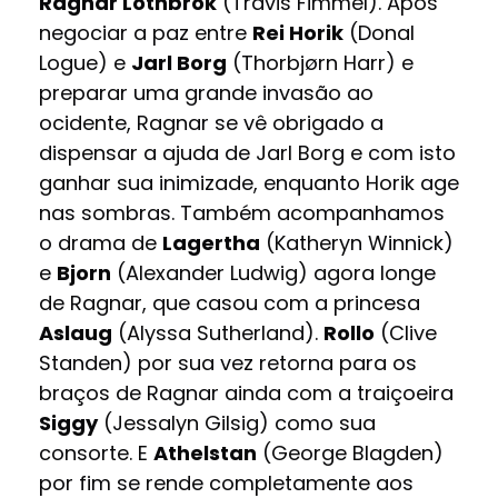
Ragnar Lothbrok
(Travis Fimmel). Após
negociar a paz entre
Rei Horik
(Donal
Logue) e
Jarl Borg
(Thorbjørn Harr) e
preparar uma grande invasão ao
ocidente, Ragnar se vê obrigado a
dispensar a ajuda de Jarl Borg e com isto
ganhar sua inimizade, enquanto Horik age
nas sombras. Também acompanhamos
o drama de
Lagertha
(Katheryn Winnick)
e
Bjorn
(Alexander Ludwig) agora longe
de Ragnar, que casou com a princesa
Aslaug
(Alyssa Sutherland).
Rollo
(Clive
Standen) por sua vez retorna para os
braços de Ragnar ainda com a traiçoeira
Siggy
(Jessalyn Gilsig) como sua
consorte. E
Athelstan
(George Blagden)
por fim se rende completamente aos