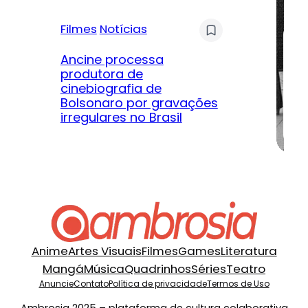
Filmes
Notícias
Mú
Ancine processa
produtora de
Le
cinebiografia de
m
Bolsonaro por gravações
hi
irregulares no Brasil
na
Anime
Artes Visuais
Filmes
Games
Literatura
Mangá
Música
Quadrinhos
Séries
Teatro
Anuncie
Contato
Política de privacidade
Termos de Uso
Ambrosia 2025 – plataforma de cultura colaborativa