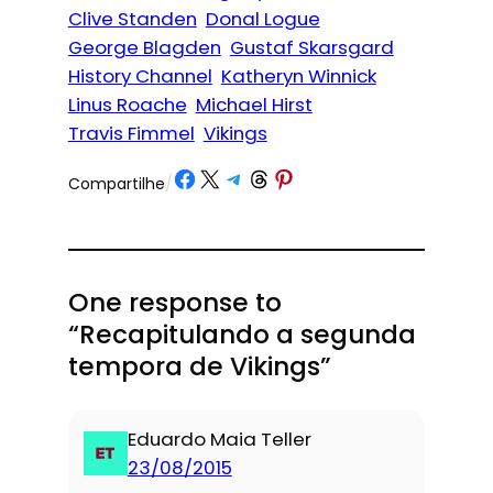
Clive Standen
Donal Logue
George Blagden
Gustaf Skarsgard
History Channel
Katheryn Winnick
Linus Roache
Michael Hirst
Travis Fimmel
Vikings
Share on Facebook
Share on X
Share on Telegram
Share on Threads
Share on Pinterest
Compartilhe
/
One response to
“Recapitulando a segunda
tempora de Vikings”
Eduardo Maia Teller
23/08/2015