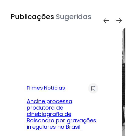
Publicações
Sugeridas
Filmes
Notícias
Mú
Ancine processa
produtora de
Le
cinebiografia de
m
Bolsonaro por gravações
hi
irregulares no Brasil
na