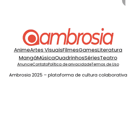
Anime
Artes Visuais
Filmes
Games
Literatura
Mangá
Música
Quadrinhos
Séries
Teatro
Anuncie
Contato
Política de privacidade
Termos de Uso
Ambrosia 2025 – plataforma de cultura colaborativa