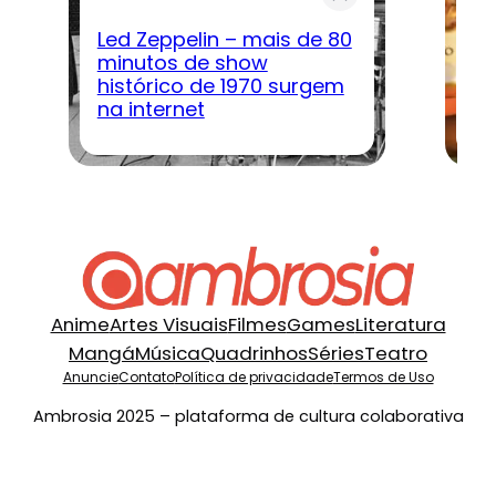
Led Zeppelin – mais de 80
G
minutos de show
Co
histórico de 1970 surgem
G
na internet
L
Anime
Artes Visuais
Filmes
Games
Literatura
Mangá
Música
Quadrinhos
Séries
Teatro
Anuncie
Contato
Política de privacidade
Termos de Uso
Ambrosia 2025 – plataforma de cultura colaborativa