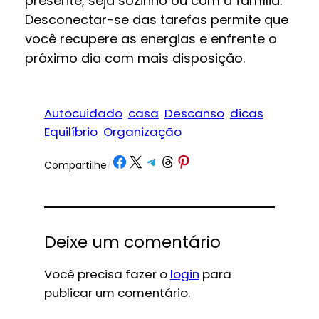
presente, seja sozinho ou com a família.
Desconectar-se das tarefas permite que
você recupere as energias e enfrente o
próximo dia com mais disposição.
Autocuidado
casa
Descanso
dicas
Equilíbrio
Organização
Share on Facebook
Share on X
Share on Telegram
Share on Threads
Share on Pinterest
Compartilhe
/
Deixe um comentário
Você precisa fazer o
login
para
publicar um comentário.