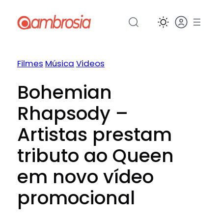
Pular
para
o
conteúdo
Filmes
Música
Videos
Bohemian
Rhapsody –
Artistas prestam
tributo ao Queen
em novo vídeo
promocional