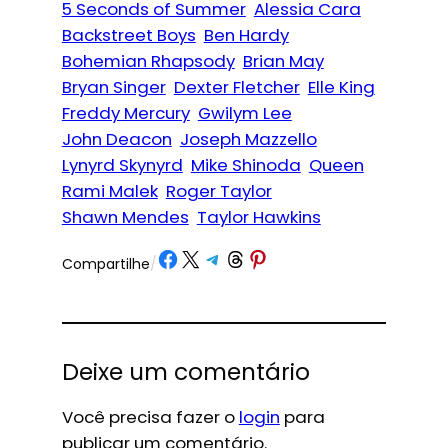
5 Seconds of Summer
Alessia Cara
Backstreet Boys
Ben Hardy
Bohemian Rhapsody
Brian May
Bryan Singer
Dexter Fletcher
Elle King
Freddy Mercury
Gwilym Lee
John Deacon
Joseph Mazzello
Lynyrd Skynyrd
Mike Shinoda
Queen
Rami Malek
Roger Taylor
Shawn Mendes
Taylor Hawkins
Share on Facebook
Share on X
Share on Telegram
Share on Threads
Share on Pinterest
Compartilhe
/
Deixe um comentário
Você precisa fazer o
login
para
publicar um comentário.