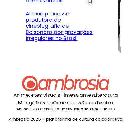
Filmes
Notícias
Mú
Ancine processa
produtora de
Le
cinebiografia de
m
Bolsonaro por gravações
hi
irregulares no Brasil
na
Anime
Artes Visuais
Filmes
Games
Literatura
Mangá
Música
Quadrinhos
Séries
Teatro
Anuncie
Contato
Política de privacidade
Termos de Uso
Ambrosia 2025 – plataforma de cultura colaborativa