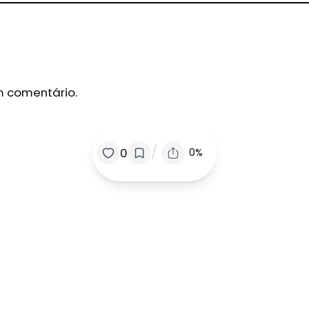
m comentário.
/
0
0%