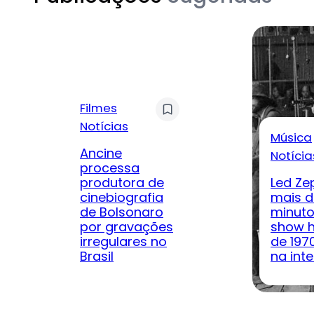
Filmes
Notícias
Música
Ancine
Notícia
processa
produtora de
Led Ze
cinebiografia
mais d
de Bolsonaro
minuto
por gravações
show h
irregulares no
de 197
Brasil
na inte