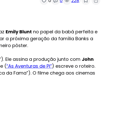
/
0
0
228
az
Emily Blunt
no papel da babá perfeita e
dar a próxima geração da família Banks a
eiro pôster.
”). Ele assina a produção junto com
John
e (
“As Aventuras de Pi”
) escreve o roteiro.
ca da Fama”). O filme chega aos cinemas