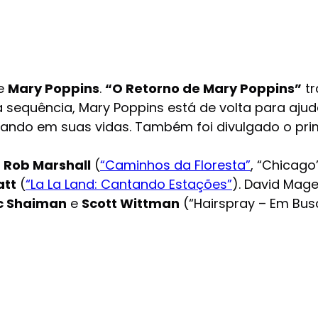
de
Mary Poppins
.
“O Retorno de Mary Poppins”
tr
 sequência, Mary Poppins está de volta para aju
tando em suas vidas. Também foi divulgado o prim
e
Rob Marshall
(
“Caminhos da Floresta”
, “Chicago
att
(
“La La Land: Cantando Estações”
). David Mage
c Shaiman
e
Scott Wittman
(“Hairspray – Em Bus