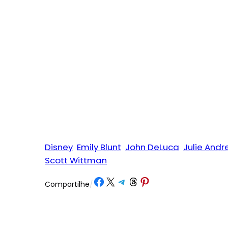
Disney
Emily Blunt
John DeLuca
Julie And
Scott Wittman
Share on Facebook
Share on X
Share on Telegram
Share on Threads
Share on Pinterest
Compartilhe
/