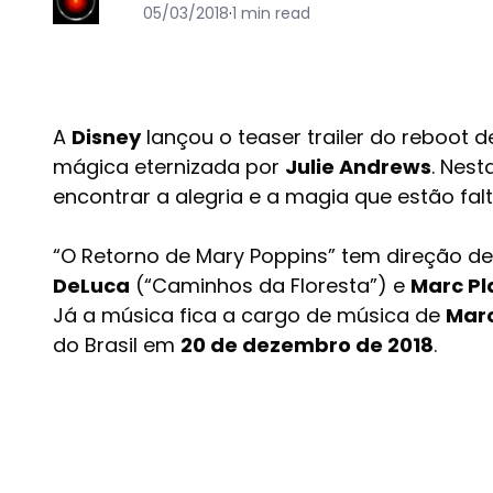
05/03/2018
·
1 min read
A
Disney
lançou o teaser trailer do reboot 
mágica eternizada por
Julie Andrews
.
Nesta
encontrar a alegria e a magia que estão fal
“O Retorno de Mary Poppins” tem direção d
DeLuca
(“Caminhos da Floresta”) e
Marc Pl
Já a música fica a cargo de música de
Mar
do Brasil em
20 de dezembro de 2018
.