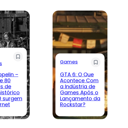
Games
s
ppelin –
GTA 6: O Que
e 80
Acontece Com
s de
a Indústria de
istórico
Games Após o
0 surgem
Lançamento da
rnet
Rockstar?