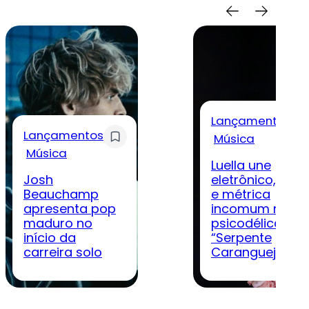
Lançamentos
Lançamentos
Música
Música
Luella une
Josh
eletrônico, rock
Beauchamp
e métrica
apresenta pop
incomum na
maduro no
psicodélica
início da
“Serpente
carreira solo
Caranguejo”